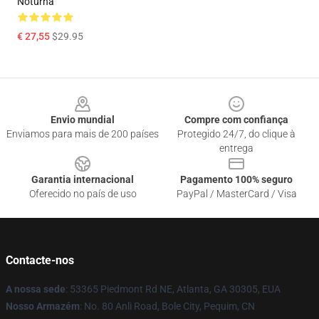
Noturna
€ 27,55
$29.95
Footer
Envio mundial
Compre com confiança
Enviamos para mais de 200 países
Protegido 24/7, do clique à
entrega
Garantia internacional
Pagamento 100% seguro
Oferecido no país de uso
PayPal / MasterCard / Visa
Contacte-nos
A nossa sede
: 53365 Piedmont Rd NE, Atlanta, GA 30305, EUA
Nosso Armazém
: No. 80 Anli Road, Bole City, Pequim, CN