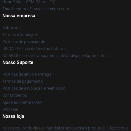
Hour
: 9AM – 5PM (Mon – Fri)
Email
: contact@onepiecemerch.com
Nossa empresa
Sobre nós
Termos e Condições
Políticas de privacidade
DMCA - Política de Direitos Autorais
CA SB657: Lei de Transparência de Cadeia de Suprimentos
Nosso Suporte
Políticas de envio e entrega
Termos de pagamento
Políticas de devolução e reembolso
Contacte-nos
Ajuda ao cliente (FAQ)
Whosale
Nossa loja
Nossa equipe de classe mundial projetou esses produtos. Oferecemos