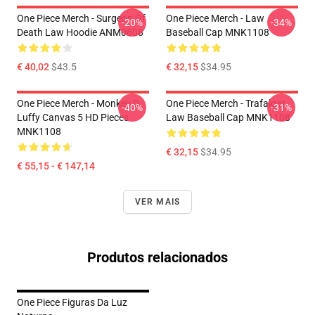
One Piece Merch - Surgeon Of
One Piece Merch - Law
-20%
-34%
Death Law Hoodie ANM0608
Baseball Cap MNK1108
€ 40,02
$43.5
€ 32,15
$34.95
One Piece Merch - Monkey D.
One Piece Merch - Trafalgar
-40%
-31%
Luffy Canvas 5 HD Pieces
Law Baseball Cap MNK1108
MNK1108
€ 32,15
$34.95
€ 55,15 - € 147,14
VER MAIS
Produtos relacionados
One Piece Figuras Da Luz