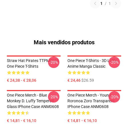
1
/
1
Mais vendidos produtos
Straw Hat Pirates TTPM0104
One Piece T-Shirts - 3D Luffy
-20%
-20%
One Piece T-Shirts
Anime Manga Classic
€ 24,38 - € 28,06
€ 24,46
$26.59
One Piece Merch - Blue
One Piece Merch - Young
-20%
-20%
Monkey D. Luffy Tempered
Roronoa Zoro Transparent
Glass IPhone Case ANM0608
IPhone Case ANM0608
€ 14,81 - € 16,10
€ 14,81 - € 16,10