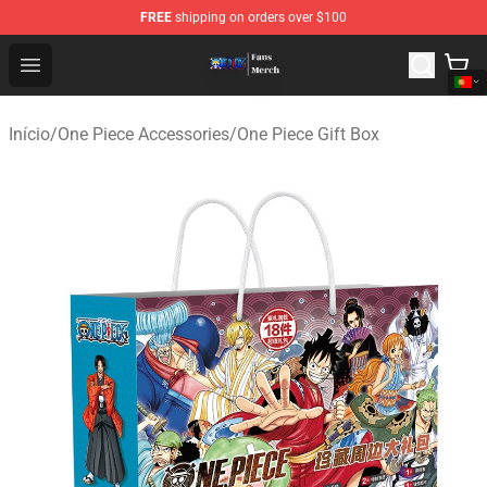
FREE
shipping on orders over $100
One Piece Store - Official One Piece Merchandise Shop
Open menu
Início
/
One Piece Accessories
/
One Piece Gift Box