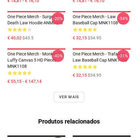
€ 14,81 - € 16,10
€ 14,81 - € 16,10
One Piece Merch - Surgeon Of
One Piece Merch - Law
-20%
-34%
Death Law Hoodie ANM0608
Baseball Cap MNK1108
€ 40,02
$43.5
€ 32,15
$34.95
One Piece Merch - Monkey D.
One Piece Merch - Trafalgar
-40%
-31%
Luffy Canvas 5 HD Pieces
Law Baseball Cap MNK1108
MNK1108
€ 32,15
$34.95
€ 55,15 - € 147,14
VER MAIS
Produtos relacionados