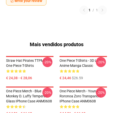
Write your review
1
/
1
Mais vendidos produtos
Straw Hat Pirates TTPM0104
One Piece T-Shirts - 3D Luffy
-20%
-20%
One Piece T-Shirts
Anime Manga Classic
€ 24,38 - € 28,06
€ 24,46
$26.59
One Piece Merch - Blue
One Piece Merch - Young
-20%
-20%
Monkey D. Luffy Tempered
Roronoa Zoro Transparent
Glass IPhone Case ANM0608
IPhone Case ANM0608