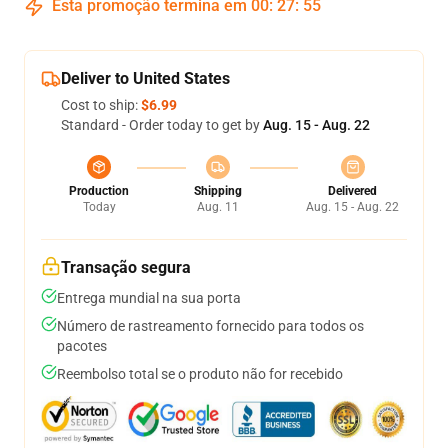
Esta promoção termina em
00
:
27
:
55
Deliver to United States
Cost to ship:
$6.99
Standard - Order today to get by
Aug. 15 - Aug. 22
Production
Shipping
Delivered
Today
Aug. 11
Aug. 15 - Aug. 22
Transação segura
Entrega mundial na sua porta
Número de rastreamento fornecido para todos os
pacotes
Reembolso total se o produto não for recebido