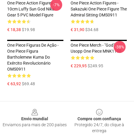
One Piece Action Figures -
One Piece Action Figures -
-7%
10cm Luffy Sun God Nika
Sakazuki One Piece Figure The
Gear 5 PVC Model Figure
Admiral Sitting OMS0911
€ 18,38
$19.98
€ 31,90
$34.68
One Piece Figuras De Ação -
One Piece Merch - "God"
-38%
One Piece Figura
Usopp One Piece MNK1108
Bartholemew Kuma Do
Exército Revolucionário
€ 229,95
$249.95
OMS0911
€ 63,92
$69.48
Footer
Envio mundial
Compre com confiança
Enviamos para mais de 200 países
Protegido 24/7, do clique à
entrega