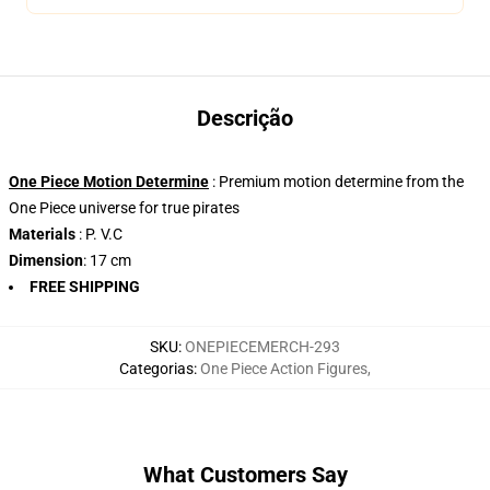
Descrição
One Piece Motion Determine
: Premium motion determine from the
One Piece universe for true pirates
Materials
: P. V.C
Dimension
: 17 cm
FREE SHIPPING
SKU
:
ONEPIECEMERCH-293
Categorias
:
One Piece Action Figures
,
What Customers Say