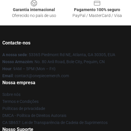
Garantia internacional
Pagamento 100% seguro
Oferecido no país de uso
PayPal / MasterCard / Visa
Contacte-nos
A nossa sede
: 53365 Piedmont Rd NE, Atlanta, GA 30305, EUA
Nosso Armazém
: No. 80 Anli Road, Bole City, Pequim, CN
Hour
: 9AM – 5PM (Mon – Fri)
Email
: contact@onepiecemerch.com
Nossa empresa
Sobre nós
Termos e Condições
Políticas de privacidade
DMCA - Política de Direitos Autorais
CA SB657: Lei de Transparência de Cadeia de Suprimentos
Nosso Suporte