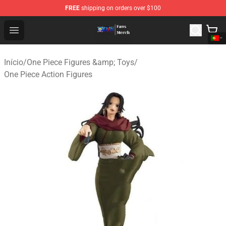
FREE
shipping on orders over $100
One Piece Store - Official One Piece Merchandise Shop
Open menu
Início
/
One Piece Figures &amp; Toys
/
One Piece Action Figures