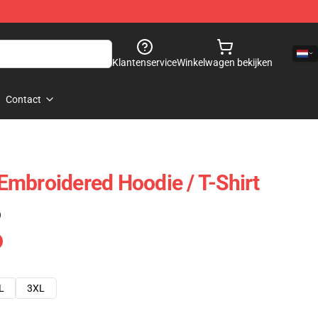
Klantenservice
Winkelwagen bekijken
Contact
mbroidered Hoodie / T-Shirt
)
L
3XL