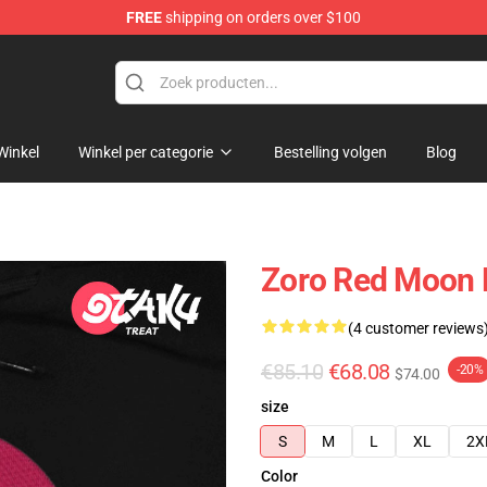
FREE
shipping on orders over $100
Winkel
Winkel per categorie
Bestelling volgen
Blog
Zoro Red Moon E
(4 customer reviews
€85.10
€68.08
-20%
$74.00
size
S
M
L
XL
2X
Color