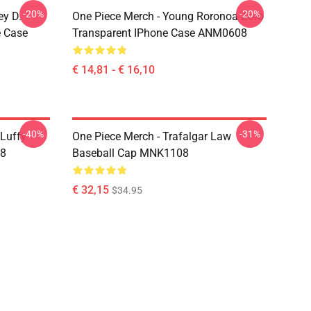
-20%
-20%
ey D.
One Piece Merch - Young Roronoa Zoro
e Case
Transparent IPhone Case ANM0608
€ 14,81 - € 16,10
-40%
-31%
 Luffy
One Piece Merch - Trafalgar Law
08
Baseball Cap MNK1108
€ 32,15
$34.95