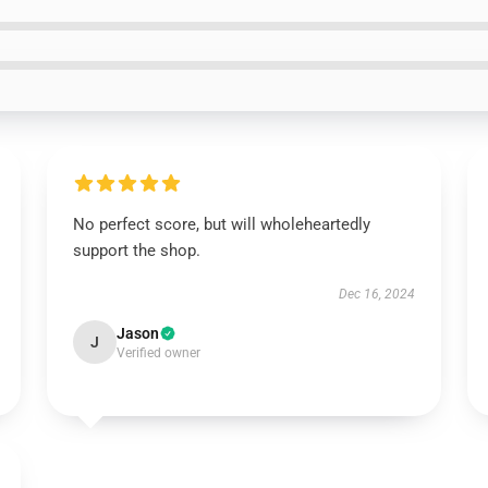
No perfect score, but will wholeheartedly
support the shop.
Dec 16, 2024
Jason
J
Verified owner