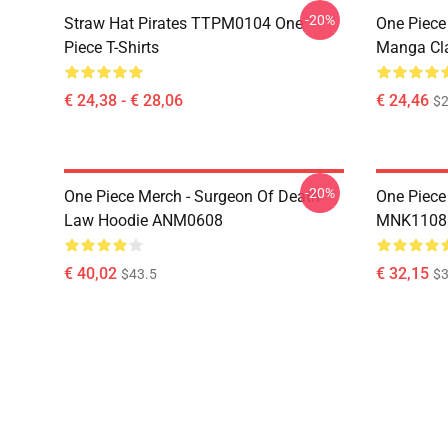
-20%
Straw Hat Pirates TTPM0104 One
One Piece 
Piece T-Shirts
Manga Cl
€ 24,38 - € 28,06
€ 24,46
$2
-20%
One Piece Merch - Surgeon Of Death
One Piece
Law Hoodie ANM0608
MNK1108
€ 40,02
€ 32,15
$43.5
$3