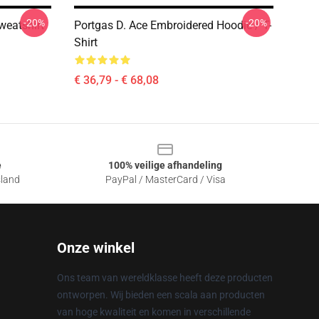
-20%
-20%
weatshirt
Portgas D. Ace Embroidered Hoodie / T-
Shirt
€ 36,79 - € 68,08
e
100% veilige afhandeling
sland
PayPal / MasterCard / Visa
Onze winkel
Ons team van wereldklasse heeft deze producten
ontworpen. Wij bieden een scala aan producten
van hoge kwaliteit en komen in verschillende