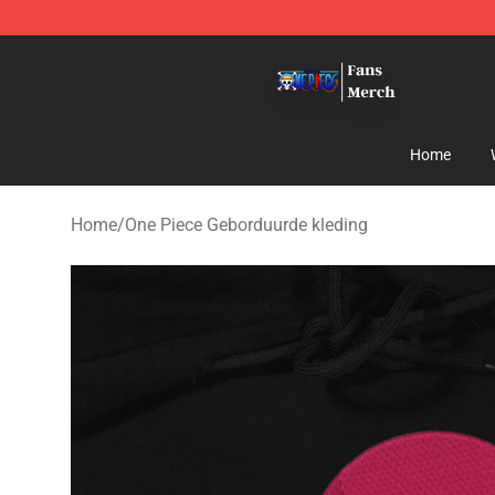
One Piece Store - Official One Piece Merchandise Shop
Home
Home
/
One Piece Geborduurde kleding