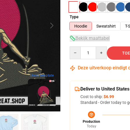
Type
Hoodie
Sweatshirt
T-S
Bekijk maattabel
Quantity
TOE
Deze uitverkoop eindigt 
blank template
Deliver to United States
Cost to ship:
$6.99
Standard - Order today to g
Production
Today