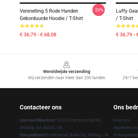
-20%
Versnelling 5 Rode Handen
Luffy Gea
Geborduurde Hoodie / T-Shirt
/ T-Shirt
€ 36,79 - € 68,08
€ 36,79 - 
Footer
Wereldwijde verzending
Wij verzenden naar meer dan 200 landen
24/7 bes
Contacteer ons
Ons bedri
Ons hoofdkantoor
: 53365 Piemonte Rd NE,
Over ons
Atlanta, GA 30305, US
Algemene v
Ons pakhuis
80 Anli Road, Bole City, Peking, CN
Privacybelei