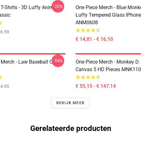
-20%
T-Shirts - 3D Luffy Anime
One Piece Merch - Blue Monk
assic
Luffy Tempered Glass IPhon
ANM0608
6.59
€ 14,81 - € 16,10
-34%
 Merch - Law Baseball Cap
One Piece Merch - Monkey D.
Canvas 5 HD Pieces MNK11
€ 55,15 - € 147,14
4.95
BEKIJK MEER
Gerelateerde producten