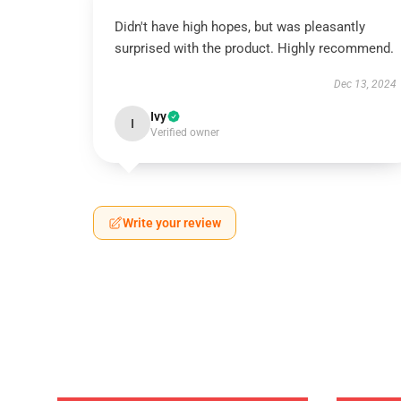
Didn't have high hopes, but was pleasantly
surprised with the product. Highly recommend.
Dec 13, 2024
Ivy
I
Verified owner
Write your review