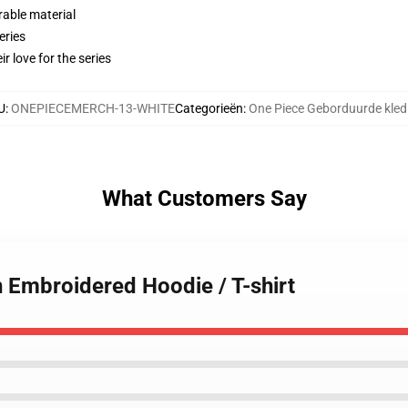
rable material
eries
r love for the series
U
:
ONEPIECEMERCH-13-WHITE
Categorieën
:
One Piece Geborduurde kled
What Customers Say
 Embroidered Hoodie / T-shirt