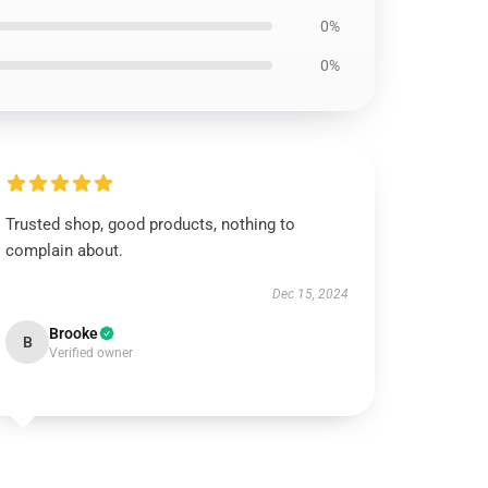
0%
0%
Trusted shop, good products, nothing to
complain about.
Dec 15, 2024
Brooke
B
Verified owner