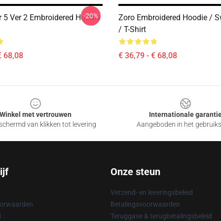
-20%
r 5 Ver 2 Embroidered Hoodie
Zoro Embroidered Hoodie / S
/ T-Shirt
€ 68,08
€ 36,79 - € 68,08
Winkel met vertrouwen
Internationale garanti
chermd van klikken tot levering
Aangeboden in het gebruik
jf
Onze steun
Verzend- en leveringsbeleid
oorwaarden
Betalingsvoorwaarden
d
Teruggave & terugbetalingsbeleid