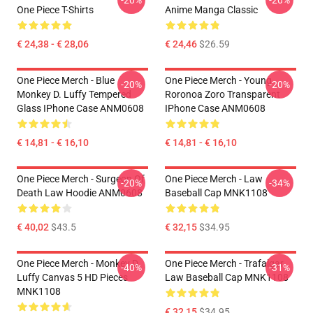
-20%
-20%
One Piece T-Shirts
Anime Manga Classic
€ 24,38 - € 28,06
€ 24,46
$26.59
One Piece Merch - Blue
One Piece Merch - Young
-20%
-20%
Monkey D. Luffy Tempered
Roronoa Zoro Transparent
Glass IPhone Case ANM0608
IPhone Case ANM0608
€ 14,81 - € 16,10
€ 14,81 - € 16,10
One Piece Merch - Surgeon Of
One Piece Merch - Law
-20%
-34%
Death Law Hoodie ANM0608
Baseball Cap MNK1108
€ 40,02
$43.5
€ 32,15
$34.95
One Piece Merch - Monkey D.
One Piece Merch - Trafalgar
-40%
-31%
Luffy Canvas 5 HD Pieces
Law Baseball Cap MNK1108
MNK1108
€ 32,15
$34.95