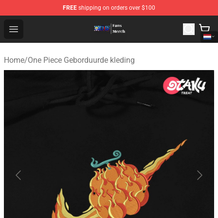
FREE
shipping on orders over $100
One Piece Store - Official One Piece Merchandise Shop
Open menu
Home
/
One Piece Geborduurde kleding