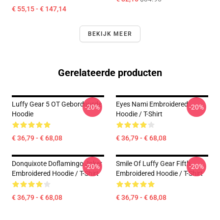
€ 55,15 - € 147,14
BEKIJK MEER
Gerelateerde producten
Luffy Gear 5 OT Geborduurde
Eyes Nami Embroidered
-20%
-20%
Hoodie
Hoodie / T-Shirt
€ 36,79 - € 68,08
€ 36,79 - € 68,08
Donquixote Doflamingo Joker
Smile Of Luffy Gear Fifth
-20%
-20%
Embroidered Hoodie / T-Shirt
Embroidered Hoodie / T-Shirt
€ 36,79 - € 68,08
€ 36,79 - € 68,08