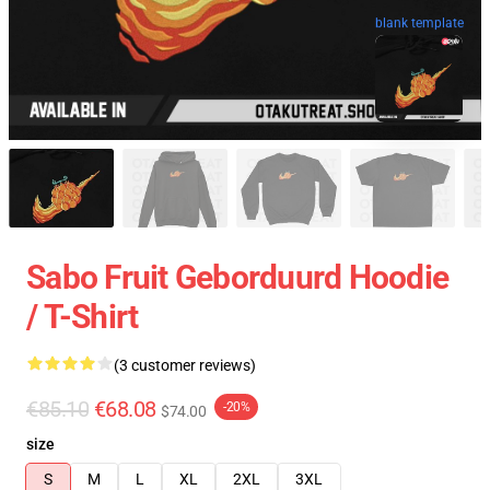
blank template
Sabo Fruit Geborduurd Hoodie
/ T-Shirt
(3 customer reviews)
€85.10
€68.08
-20%
$74.00
size
S
M
L
XL
2XL
3XL