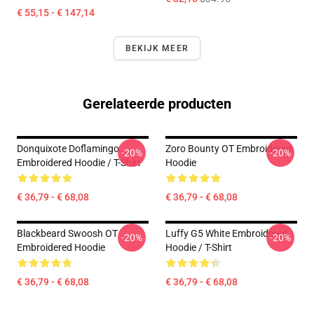
€ 55,15 - € 147,14
BEKIJK MEER
Gerelateerde producten
Donquixote Doflamingo
Zoro Bounty OT Embroidered
-20%
-20%
Embroidered Hoodie / T-Shirt
Hoodie
€ 36,79 - € 68,08
€ 36,79 - € 68,08
Blackbeard Swoosh OT
Luffy G5 White Embroidered
-20%
-20%
Embroidered Hoodie
Hoodie / T-Shirt
€ 36,79 - € 68,08
€ 36,79 - € 68,08