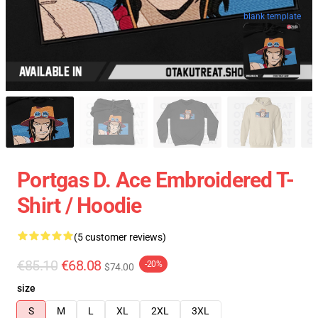
blank template
Portgas D. Ace Embroidered T-
Shirt / Hoodie
(5 customer reviews)
€85.10
€68.08
-20%
$74.00
size
S
M
L
XL
2XL
3XL