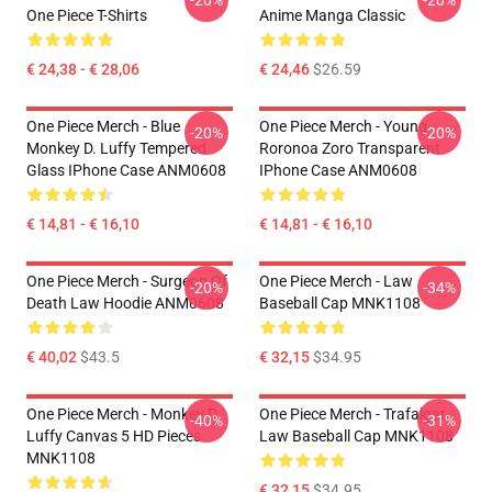
-20%
-20%
One Piece T-Shirts
Anime Manga Classic
€ 24,38 - € 28,06
€ 24,46
$26.59
One Piece Merch - Blue
One Piece Merch - Young
-20%
-20%
Monkey D. Luffy Tempered
Roronoa Zoro Transparent
Glass IPhone Case ANM0608
IPhone Case ANM0608
€ 14,81 - € 16,10
€ 14,81 - € 16,10
One Piece Merch - Surgeon Of
One Piece Merch - Law
-20%
-34%
Death Law Hoodie ANM0608
Baseball Cap MNK1108
€ 40,02
$43.5
€ 32,15
$34.95
One Piece Merch - Monkey D.
One Piece Merch - Trafalgar
-40%
-31%
Luffy Canvas 5 HD Pieces
Law Baseball Cap MNK1108
MNK1108
€ 32,15
$34.95