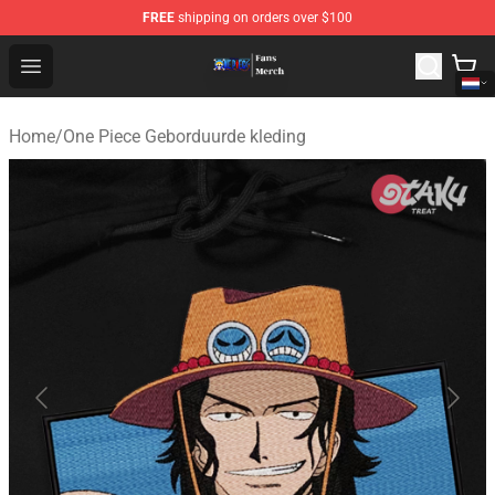
FREE
shipping on orders over $100
One Piece Store - Official One Piece Merchandise Shop
Open menu
Home
/
One Piece Geborduurde kleding