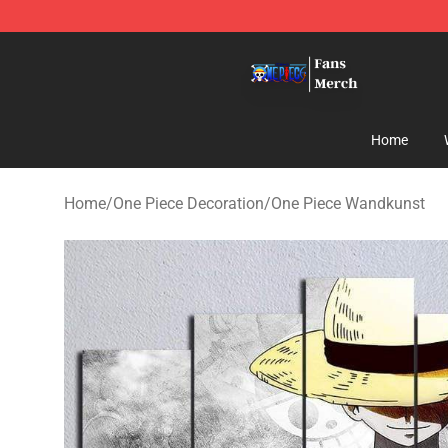
One Piece Store - Official One Piece Merchandise Shop
Home
Home
/
One Piece Decoration
/
One Piece Wandkunst