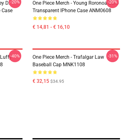
-20%
-20%
ey D.
One Piece Merch - Young Roronoa Zoro
e Case
Transparent IPhone Case ANM0608
€ 14,81 - € 16,10
-40%
-31%
 Luffy
One Piece Merch - Trafalgar Law
08
Baseball Cap MNK1108
€ 32,15
$34.95