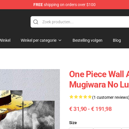
FREE
shipping on orders over $100
Winkel
Winkel per categorie
Bestelling volgen
Blog
One Piece Wall A
Mugiwara No L
(1 customer reviews
€ 31,90 - € 191,98
Size