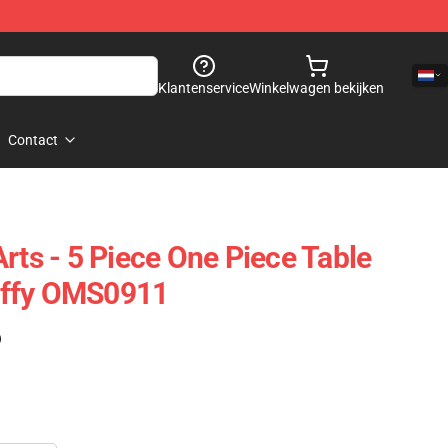
Klantenservice
Winkelwagen bekijken
Contact
rts - 5 Piece One Piece Table
uffy OMS0911
)