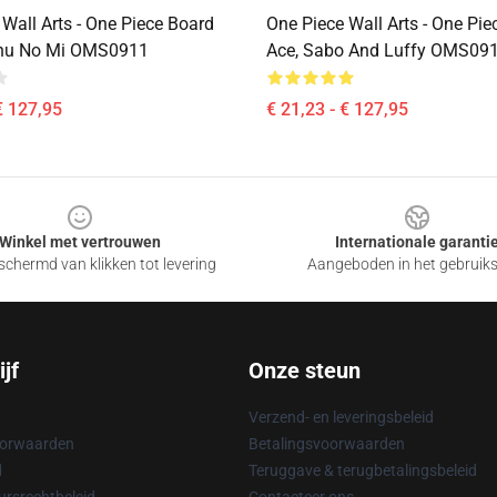
Wall Arts - One Piece Board
One Piece Wall Arts - One Pie
u No Mi OMS0911
Ace, Sabo And Luffy OMS09
€ 127,95
€ 21,23 - € 127,95
Winkel met vertrouwen
Internationale garanti
chermd van klikken tot levering
Aangeboden in het gebruik
jf
Onze steun
Verzend- en leveringsbeleid
oorwaarden
Betalingsvoorwaarden
d
Teruggave & terugbetalingsbeleid