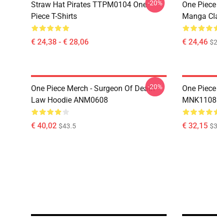
-20%
Straw Hat Pirates TTPM0104 One
One Piece 
Piece T-Shirts
Manga Cl
€ 24,38 - € 28,06
€ 24,46
$2
-20%
One Piece Merch - Surgeon Of Death
One Piece
Law Hoodie ANM0608
MNK1108
€ 40,02
€ 32,15
$43.5
$3