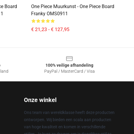
ce Board
One Piece Muurkunst - One Piece Board
11
Franky OMS0911
€ 21,23 - € 127,95
e
100% veilige afhandeling
sland
PayPal / MasterCard / Visa
Onze winkel
Ons team van wereldklasse heeft deze producten
ontworpen. Wij bieden een scala aan producten
van hoge kwaliteit en komen in verschillende