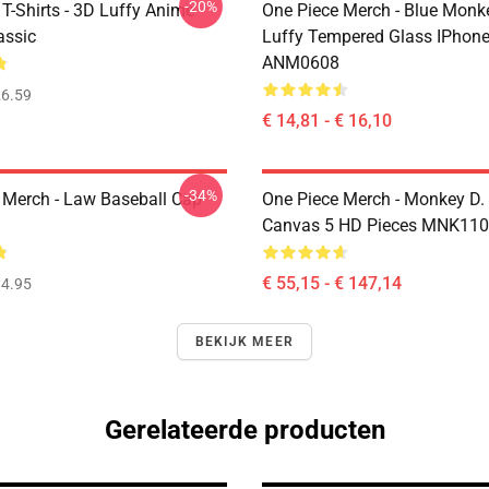
-20%
T-Shirts - 3D Luffy Anime
One Piece Merch - Blue Monk
assic
Luffy Tempered Glass IPhon
ANM0608
6.59
€ 14,81 - € 16,10
-34%
 Merch - Law Baseball Cap
One Piece Merch - Monkey D.
Canvas 5 HD Pieces MNK11
€ 55,15 - € 147,14
4.95
BEKIJK MEER
Gerelateerde producten