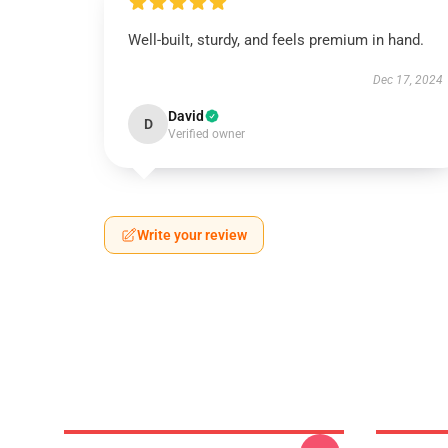
Well-built, sturdy, and feels premium in hand.
Dec 17, 2024
David
D
Verified owner
Write your review