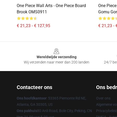
One Piece Wall Arts - One Piece Board
One Piece 
Brook OMS0911
Gomu Gon
€ 21,23 - € 127,95
€ 21,23 - 
Footer
Wereldwijde verzending
Wij verzenden naar meer dan 200 landen
24/7 bes
Contacteer ons
Ons bedri
Ons hoofdkantoor
: 53365 Piemonte Rd NE,
Over ons
Atlanta, GA 30305, US
Algemene v
Ons pakhuis
80 Anli Road, Bole City, Peking, CN
Privacybelei