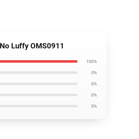
ra No Luffy OMS0911
100%
0%
0%
0%
0%