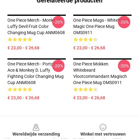
Gerelateerde producten
One Piece Merch - Monkey D.
One Piece Mugs - Whitebeard
-20%
-20%
Luffy Devil Fruit Color
Magic One Piece Mug
Changing Mug Cup ANM0608
OMS0911
€ 23,00 - € 26,68
€ 23,00 - € 26,68
One Piece Merch - Portgas D.
One Piece Mokken.
-20%
-20%
Ace & Monkey D. Luffy
Whitebeard
Fighting Color Changing Mug
Vlootcommandant Magisch
Cup ANM0608
One Piece Mug OMS0911
€ 23,00 - € 26,68
€ 23,00 - € 26,68
Footer
Wereldwijde verzending
Winkel met vertrouwen