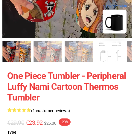
blank template
One Piece Tumbler - Peripheral
Luffy Nami Cartoon Thermos
Tumbler
(1 customer reviews)
€29.90
€23.92
-20%
$26.00
Type