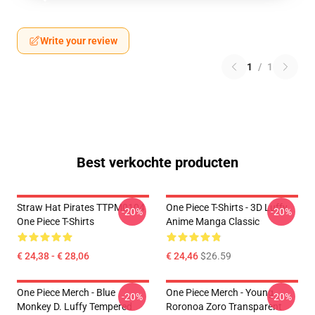
Write your review
1
/
1
Best verkochte producten
Straw Hat Pirates TTPM0104
One Piece T-Shirts - 3D Luffy
-20%
-20%
One Piece T-Shirts
Anime Manga Classic
€ 24,38 - € 28,06
€ 24,46
$26.59
One Piece Merch - Blue
One Piece Merch - Young
-20%
-20%
Monkey D. Luffy Tempered
Roronoa Zoro Transparent