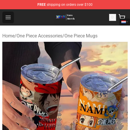
FREE
shipping on orders over $100
One Piece Store - Official One Piece Merchandise Shop
Open menu
Home
/
One Piece Accessories
/
One Piece Mugs