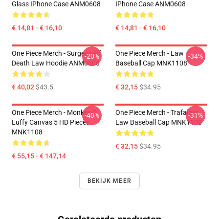
Glass IPhone Case ANM0608
IPhone Case ANM0608
€ 14,81 - € 16,10
€ 14,81 - € 16,10
One Piece Merch - Surgeon Of
One Piece Merch - Law
-20%
-34%
Death Law Hoodie ANM0608
Baseball Cap MNK1108
€ 40,02
$43.5
€ 32,15
$34.95
One Piece Merch - Monkey D.
One Piece Merch - Trafalgar
-40%
-31%
Luffy Canvas 5 HD Pieces
Law Baseball Cap MNK1108
MNK1108
€ 32,15
$34.95
€ 55,15 - € 147,14
BEKIJK MEER