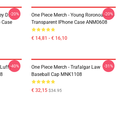
-20%
-20%
ey D.
One Piece Merch - Young Roronoa Zoro
e Case
Transparent IPhone Case ANM0608
€ 14,81 - € 16,10
-40%
-31%
 Luffy
One Piece Merch - Trafalgar Law
08
Baseball Cap MNK1108
€ 32,15
$34.95