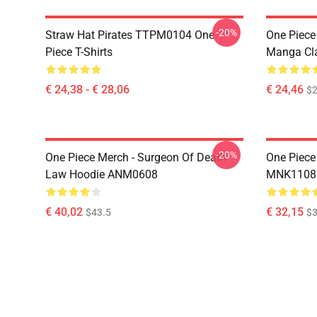
-20%
Straw Hat Pirates TTPM0104 One
One Piece 
Piece T-Shirts
Manga Cl
€ 24,38 - € 28,06
€ 24,46
$2
-20%
One Piece Merch - Surgeon Of Death
One Piece
Law Hoodie ANM0608
MNK1108
€ 40,02
€ 32,15
$43.5
$3