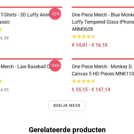
-20%
T-Shirts - 3D Luffy Anime
One Piece Merch - Blue Monk
assic
Luffy Tempered Glass IPhon
ANM0608
6.59
€ 14,81 - € 16,10
-34%
 Merch - Law Baseball Cap
One Piece Merch - Monkey D.
Canvas 5 HD Pieces MNK11
€ 55,15 - € 147,14
4.95
BEKIJK MEER
Gerelateerde producten