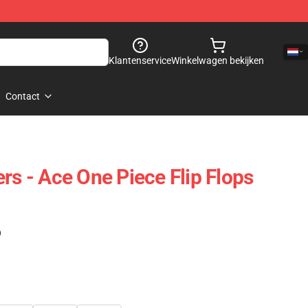
Klantenservice
Winkelwagen bekijken
Contact
rs - Ace One Piece Flip Flops
)