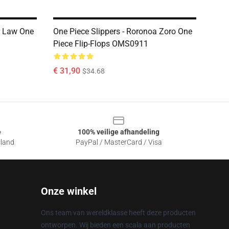
ar Law One
One Piece Slippers - Roronoa Zoro One
Piece Flip-Flops OMS0911
€ 31,90
$34.68
e
100% veilige afhandeling
sland
PayPal / MasterCard / Visa
Onze winkel
Ons team van wereldklasse heeft deze producten
ontworpen. Wij bieden een scala aan producten