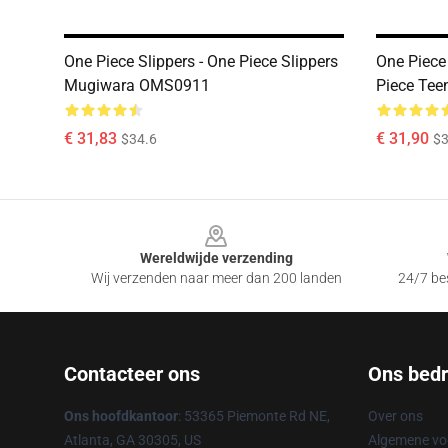
One Piece Slippers - One Piece Slippers
One Piece
Mugiwara OMS0911
Piece Tee
€ 31,83
€ 31,90
$34.6
$3
Footer
Wereldwijde verzending
Wij verzenden naar meer dan 200 landen
24/7 bes
Contacteer ons
Ons bedri
Ons hoofdkantoor
: 53365 Piemonte Rd NE,
Over ons
Atlanta, GA 30305, US
Algemene v