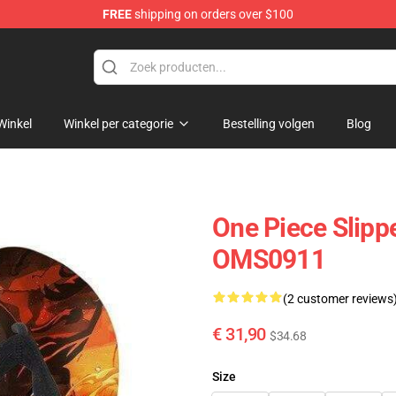
FREE
shipping on orders over $100
Winkel
Winkel per categorie
Bestelling volgen
Blog
One Piece Slippe
OMS0911
(2 customer reviews
€ 31,90
$34.68
Size