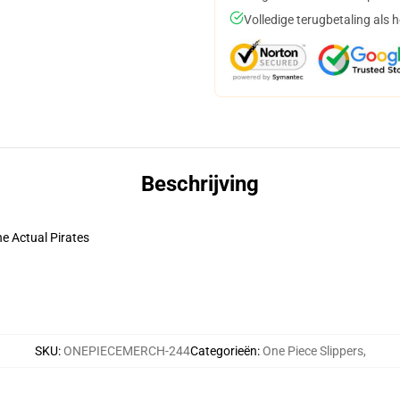
Volledige terugbetaling als 
Beschrijving
he Actual Pirates
SKU
:
ONEPIECEMERCH-244
Categorieën
:
One Piece Slippers
,