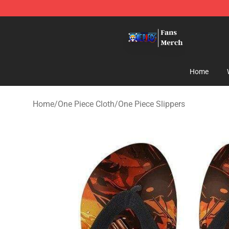
One Piece Store - Official One Piece Merchandise Shop
Home
Home
/
One Piece Cloth
/
One Piece Slippers