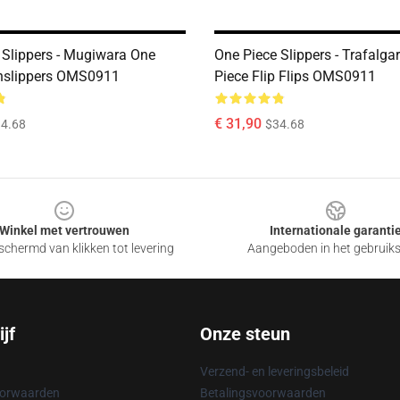
 Slippers - Mugiwara One
One Piece Slippers - Trafalg
nslippers OMS0911
Piece Flip Flips OMS0911
€ 31,90
4.68
$34.68
Winkel met vertrouwen
Internationale garanti
chermd van klikken tot levering
Aangeboden in het gebruik
jf
Onze steun
Verzend- en leveringsbeleid
oorwaarden
Betalingsvoorwaarden