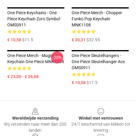
One Piece Keychains - One
One Piece Merch - Chopper
Piece Keychain Zoro Symbol
Funko Pop Keychain
OMS0911
MNK1108
€ 10,58
$11.5
€ 30,31
$32.95
One Piece Merch - Mugiwara's
One Piece Sleutelhangers -
-20%
Keychain One Piece MNK1108
One Piece Sleutelhanger Ace
OMS0911
€ 23,00 - € 26,68
€ 10,58
$11.5
Footer
Wereldwijde verzending
Winkel met vertrouwen
Wij verzenden naar meer dan 200
24/7 beschermd van klikken tot
landen
levering