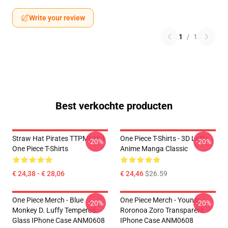
Write your review
1
/
1
Best verkochte producten
Straw Hat Pirates TTPM0104
One Piece T-Shirts - 3D Luffy
-20%
-20%
One Piece T-Shirts
Anime Manga Classic
€ 24,38 - € 28,06
€ 24,46
$26.59
One Piece Merch - Blue
One Piece Merch - Young
-20%
-20%
Monkey D. Luffy Tempered
Roronoa Zoro Transparent
Glass IPhone Case ANM0608
IPhone Case ANM0608