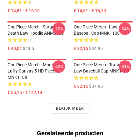
€ 14,81 - € 16,10
€ 14,81 - € 16,10
One Piece Merch - Surgeon Of
One Piece Merch - Law
-20%
-34%
Death Law Hoodie ANM0608
Baseball Cap MNK1108
€ 40,02
$43.5
€ 32,15
$34.95
One Piece Merch - Monkey D.
One Piece Merch - Trafalgar
-40%
-31%
Luffy Canvas 5 HD Pieces
Law Baseball Cap MNK1108
MNK1108
€ 32,15
$34.95
€ 55,15 - € 147,14
BEKIJK MEER
Gerelateerde producten