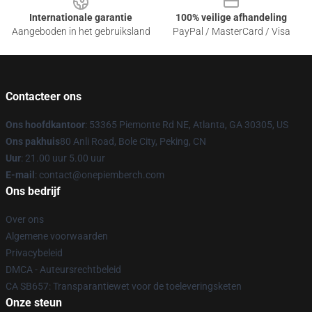
Internationale garantie
100% veilige afhandeling
Aangeboden in het gebruiksland
PayPal / MasterCard / Visa
Contacteer ons
Ons hoofdkantoor
: 53365 Piemonte Rd NE, Atlanta, GA 30305, US
Ons pakhuis
80 Anli Road, Bole City, Peking, CN
Uur
: 21.00 uur 5.00 uur
E-mail
: contact@onepiemberch.com
Ons bedrijf
Over ons
Algemene voorwaarden
Privacybeleid
DMCA - Auteursrechtbeleid
CA SB657: Transparantiewet voor de toeleveringsketen
Onze steun