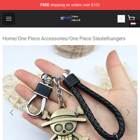
FREE
shipping on orders over $100
One Piece Store - Official One Piece Merchandise Shop
Open menu
Home
/
One Piece Accessories
/
One Piece Sleutelhangers