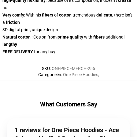
high-quality flexibility
: because of its composition, it doesn’t
crease
not
Very comfy
: With
his
fibers
of
cotton
tremendous
delicate
, there isn't
a
friction
3D digital print, unique design
Natural cotton
: Cotton from
prime quality
with
fibers
additional
lengthy
FREE DELIVERY
for any buy
SKU
:
ONEPIECEMERCH-255
Categorieën
:
One Piece Hoodies
,
What Customers Say
1 reviews for One Piece Hoodies - Ace