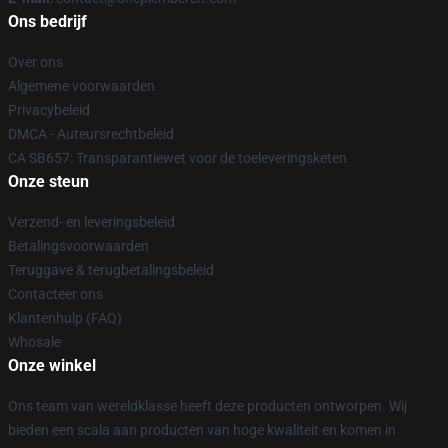
Ons bedrijf
Over ons
Algemene voorwaarden
Privacybeleid
DMCA - Auteursrechtbeleid
CA SB657: Transparantiewet voor de toeleveringsketen
Onze steun
Verzend- en leveringsbeleid
Betalingsvoorwaarden
Teruggave & terugbetalingsbeleid
Contacteer ons
Klantenhulp (FAQ)
Whosale
Onze winkel
Ons team van wereldklasse heeft deze producten ontworpen. Wij
bieden een scala aan producten van hoge kwaliteit en komen in