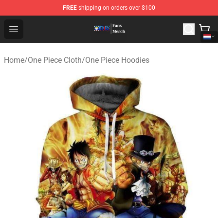
FREE
shipping on orders over $100
One Piece Store - Official One Piece Merchandise Shop
Open menu
Home
/
One Piece Cloth
/
One Piece Hoodies