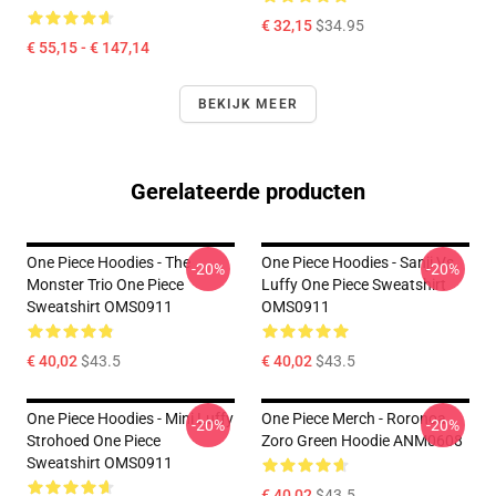
€ 32,15
$34.95
€ 55,15 - € 147,14
BEKIJK MEER
Gerelateerde producten
One Piece Hoodies - The
One Piece Hoodies - Sanji Vs
-20%
-20%
Monster Trio One Piece
Luffy One Piece Sweatshirt
Sweatshirt OMS0911
OMS0911
€ 40,02
$43.5
€ 40,02
$43.5
One Piece Hoodies - Mini Luffy
One Piece Merch - Roronoa
-20%
-20%
Strohoed One Piece
Zoro Green Hoodie ANM0608
Sweatshirt OMS0911
€ 40,02
$43.5