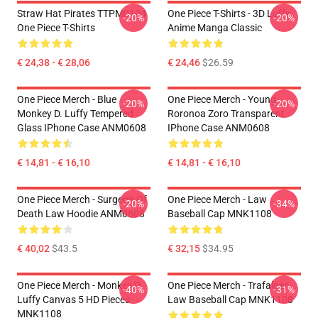
Straw Hat Pirates TTPM0104
One Piece T-Shirts - 3D Luffy
-20%
-20%
One Piece T-Shirts
Anime Manga Classic
€ 24,38 - € 28,06
€ 24,46
$26.59
One Piece Merch - Blue
One Piece Merch - Young
-20%
-20%
Monkey D. Luffy Tempered
Roronoa Zoro Transparent
Glass IPhone Case ANM0608
IPhone Case ANM0608
€ 14,81 - € 16,10
€ 14,81 - € 16,10
One Piece Merch - Surgeon Of
One Piece Merch - Law
-20%
-34%
Death Law Hoodie ANM0608
Baseball Cap MNK1108
€ 40,02
$43.5
€ 32,15
$34.95
One Piece Merch - Monkey D.
One Piece Merch - Trafalgar
-40%
-31%
Luffy Canvas 5 HD Pieces
Law Baseball Cap MNK1108
MNK1108