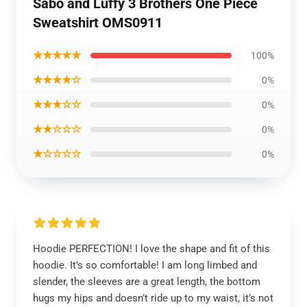
Sabo and Luffy 3 Brothers One Piece
Sweatshirt OMS0911
★★★★★
100%
★★★★☆
0%
★★★☆☆
0%
★★☆☆☆
0%
★☆☆☆☆
0%
Hoodie PERFECTION! I love the shape and fit of this
hoodie. It’s so comfortable! I am long limbed and
slender, the sleeves are a great length, the bottom
hugs my hips and doesn’t ride up to my waist, it’s not