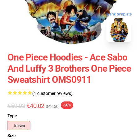
blank template
One Piece Hoodies - Ace Sabo
And Luffy 3 Brothers One Piece
Sweatshirt OMS0911
(1 customer reviews)
€50.03
€40.02
-20%
$43.50
Type
Unisex
Size