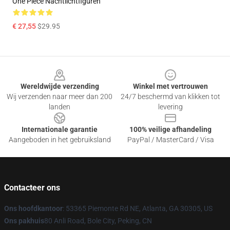
One Piece Nachtlichtfiguren
€ 27,55
$29.95
Footer
Wereldwijde verzending
Winkel met vertrouwen
Wij verzenden naar meer dan 200
24/7 beschermd van klikken tot
landen
levering
Internationale garantie
100% veilige afhandeling
Aangeboden in het gebruiksland
PayPal / MasterCard / Visa
Contacteer ons
Ons hoofdkantoor
: 53365 Piemonte Rd NE, Atlanta, GA 30305, US
Ons pakhuis
80 Anli Road, Bole City, Peking, CN