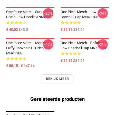
One Piece Merch - Surgeon Of
One Piece Merch - Law
-20%
-34%
Death Law Hoodie ANM0608
Baseball Cap MNK1108
€ 40,02
$43.5
€ 32,15
$34.95
One Piece Merch - Monkey D.
One Piece Merch - Trafalgar
-40%
-31%
Luffy Canvas 5 HD Pieces
Law Baseball Cap MNK1108
MNK1108
€ 32,15
$34.95
€ 55,15 - € 147,14
BEKIJK MEER
Gerelateerde producten