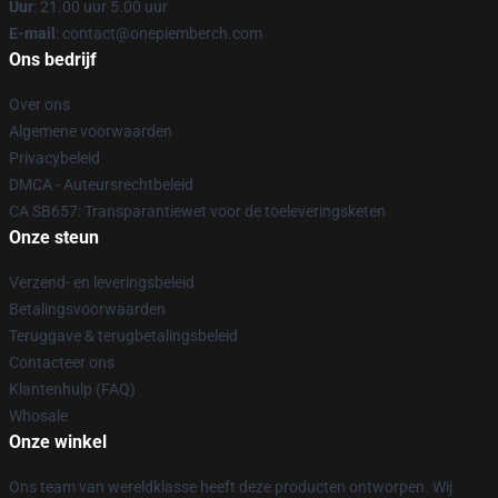
Uur
: 21.00 uur 5.00 uur
E-mail
: contact@onepiemberch.com
Ons bedrijf
Over ons
Algemene voorwaarden
Privacybeleid
DMCA - Auteursrechtbeleid
CA SB657: Transparantiewet voor de toeleveringsketen
Onze steun
Verzend- en leveringsbeleid
Betalingsvoorwaarden
Teruggave & terugbetalingsbeleid
Contacteer ons
Klantenhulp (FAQ)
Whosale
Onze winkel
Ons team van wereldklasse heeft deze producten ontworpen. Wij