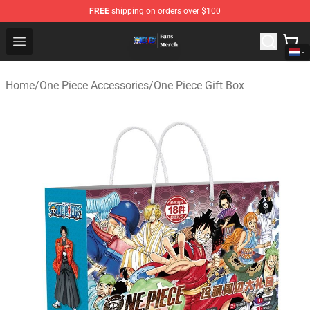
FREE
shipping on orders over $100
One Piece Store - Official One Piece Merchandise Shop
Open menu
Home
/
One Piece Accessories
/
One Piece Gift Box