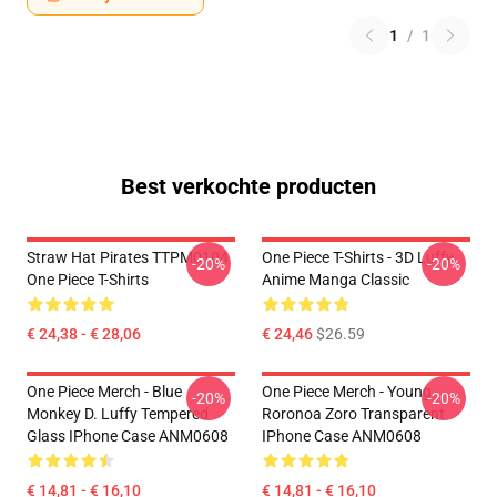
1
/
1
Best verkochte producten
Straw Hat Pirates TTPM0104
One Piece T-Shirts - 3D Luffy
-20%
-20%
One Piece T-Shirts
Anime Manga Classic
€ 24,38 - € 28,06
€ 24,46
$26.59
One Piece Merch - Blue
One Piece Merch - Young
-20%
-20%
Monkey D. Luffy Tempered
Roronoa Zoro Transparent
Glass IPhone Case ANM0608
IPhone Case ANM0608
€ 14,81 - € 16,10
€ 14,81 - € 16,10