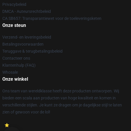
Privacybeleid
DMCA - Auteursrechtbeleid
CA SB657: Transparantiewet voor de toeleveringsketen
Onze steun
Verzend- en leveringsbeleid
Betalingsvoorwaarden
Teruggave & terugbetalingsbeleid
Contacteer ons
Klantenhulp (FAQ)
Whosale
Onze winkel
Ons team van wereldklasse heeft deze producten ontworpen. Wij
bieden een scala aan producten van hoge kwaliteit en komen in
verschillende stijlen. Je kunt ze dragen om je dagelijkse stijl te laten
zien of gewoon voor de lol!