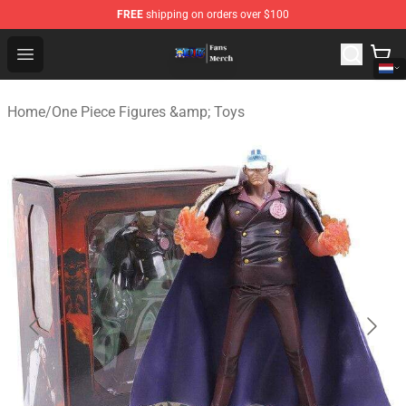
FREE
shipping on orders over $100
One Piece Store - Official One Piece Merchandise Shop
Open menu
Home
/
One Piece Figures &amp; Toys