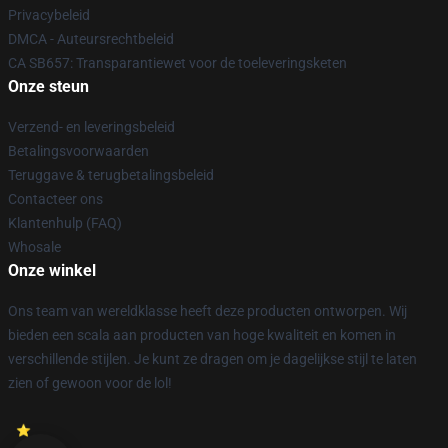
Privacybeleid
DMCA - Auteursrechtbeleid
CA SB657: Transparantiewet voor de toeleveringsketen
Onze steun
Verzend- en leveringsbeleid
Betalingsvoorwaarden
Teruggave & terugbetalingsbeleid
Contacteer ons
Klantenhulp (FAQ)
Whosale
Onze winkel
Ons team van wereldklasse heeft deze producten ontworpen. Wij
bieden een scala aan producten van hoge kwaliteit en komen in
verschillende stijlen. Je kunt ze dragen om je dagelijkse stijl te laten
zien of gewoon voor de lol!