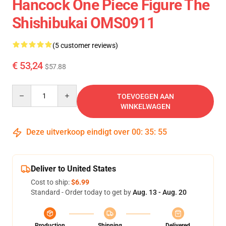
Hancock One Piece Figure The
Shishibukai OMS0911
(5 customer reviews)
€ 53,24
$57.88
Quantity
TOEVOEGEN AAN
WINKELWAGEN
Deze uitverkoop eindigt over
00
:
35
:
54
Deliver to United States
Cost to ship:
$6.99
Standard - Order today to get by
Aug. 13 - Aug. 20
Production
Shipping
Delivered