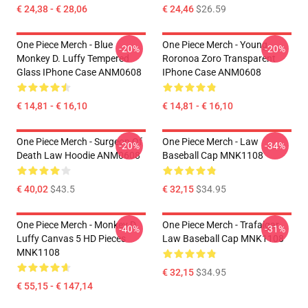
€ 24,38 - € 28,06
€ 24,46
$26.59
One Piece Merch - Blue
One Piece Merch - Young
-20%
-20%
Monkey D. Luffy Tempered
Roronoa Zoro Transparent
Glass IPhone Case ANM0608
IPhone Case ANM0608
€ 14,81 - € 16,10
€ 14,81 - € 16,10
One Piece Merch - Surgeon Of
One Piece Merch - Law
-20%
-34%
Death Law Hoodie ANM0608
Baseball Cap MNK1108
€ 40,02
$43.5
€ 32,15
$34.95
One Piece Merch - Monkey D.
One Piece Merch - Trafalgar
-40%
-31%
Luffy Canvas 5 HD Pieces
Law Baseball Cap MNK1108
MNK1108
€ 32,15
$34.95
€ 55,15 - € 147,14