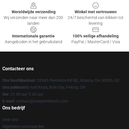
Wereldwijde verzending
Winkel met vertrouwen
Wij verzenden naar meer dan 200
24/7 beschermd van klikken tot
landen
levering
Internationale garantie
100% veilige afhandeling
Aangeboden in het gebruiksland
PayPal / MasterCard / Visa
Contacteer ons
Ons hoofdkantoor
: 53365 Piemonte Rd NE, Atlanta, GA 30305, US
Ons pakhuis
80 Anli Road, Bole City, Peking, CN
Uur
: 21.00 uur 5.00 uur
E-mail
: contact@onepiemberch.com
Ons bedrijf
Over ons
Algemene voorwaarden