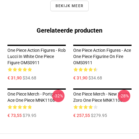
BEKIJK MEER
Gerelateerde producten
One Piece Action Figures - Rob
One Piece Action Figures - Ace
Lucci In White One Piece
One Piece Figurine On Fire
Figure OMS0911
OMS0911
€ 31,90
$34.68
€ 31,90
$34.68
One Piece Merch - Portgas D.
One Piece Merch - New World
-32%
-28%
Ace One Piece MNK1108
Zoro One Piece MNK1108
€ 73,55
$79.95
€ 257,55
$279.95
Footer