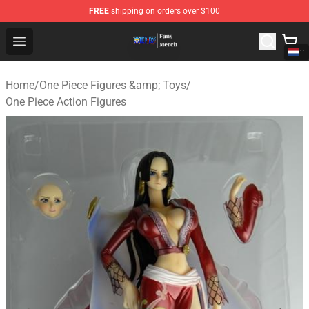
FREE
shipping on orders over $100
One Piece Store - Official One Piece Merchandise Shop
Open menu
Home
/
One Piece Figures &amp; Toys
/
One Piece Action Figures