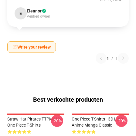
Dec 11, 2024
Eleanor
E
Verified owner
Write your review
1
/
1
Best verkochte producten
Straw Hat Pirates TTPM0104
One Piece T-Shirts - 3D Luffy
-20%
-20%
One Piece T-Shirts
Anime Manga Classic