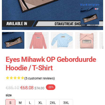
blank template
Eyes Mihawk OP Geborduurde
Hoodie / T-Shirt
(5 customer reviews)
€85.10
€68.08
-20%
$74.00
size
S
M
L
XL
2XL
3XL