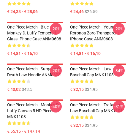
€ 24,38 - € 28,06
€ 24,46
$26.59
One Piece Merch - Blue
One Piece Merch - Young
-20%
-20%
Monkey D. Luffy Tempered
Roronoa Zoro Transparent
Glass IPhone Case ANM0608
IPhone Case ANM0608
€ 14,81 - € 16,10
€ 14,81 - € 16,10
One Piece Merch - Surgeon Of
One Piece Merch - Law
-20%
-34%
Death Law Hoodie ANM0608
Baseball Cap MNK1108
€ 40,02
$43.5
€ 32,15
$34.95
One Piece Merch - Monkey D.
One Piece Merch - Trafalgar
-40%
-31%
Luffy Canvas 5 HD Pieces
Law Baseball Cap MNK1108
MNK1108
€ 32,15
$34.95
€ 55,15 - € 147,14