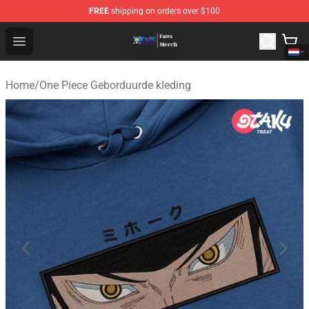
FREE
shipping on orders over $100
One Piece Store - Official One Piece Merchandise Shop
Open menu
Home
/
One Piece Geborduurde kleding