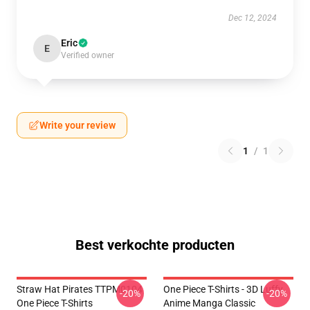
Dec 12, 2024
Eric
E
Verified owner
Write your review
1
/
1
Best verkochte producten
Straw Hat Pirates TTPM0104
One Piece T-Shirts - 3D Luffy
-20%
-20%
One Piece T-Shirts
Anime Manga Classic