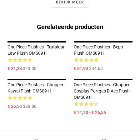
BEKIJK MEER
Gerelateerde producten
One Piece Plushies - Trafalgar
One Piece Plushies - Bepo
Law Plush OMS0911
Plush OMS0911
€ 21,23
$23.08
€ 31,90
$34.68
One Piece Plushies - Chopper
One Piece Plushies - Chopper
Kawai Plush OMS0911
Cosplay Portgas D Ace Plush
OMS0911
€ 26,56
$28.88
€ 21,23 - € 26,56
Footer