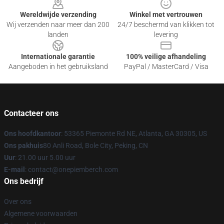
Wereldwijde verzending
Winkel met vertrouwen
Wij verzenden naar meer dan 200
24/7 beschermd van klikken tot
landen
levering
Internationale garantie
100% veilige afhandeling
Aangeboden in het gebruiksland
PayPal / MasterCard / Visa
Contacteer ons
Ons hoofdkantoor
: 53365 Piemonte Rd NE, Atlanta, GA 30305, US
Ons pakhuis
80 Anli Road, Bole City, Peking, CN
Uur
: 21.00 uur 5.00 uur
E-mail
: contact@onepiemberch.com
Ons bedrijf
Over ons
Algemene voorwaarden