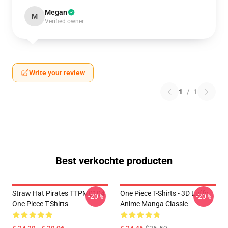
Megan
M
Verified owner
Write your review
1
/
1
Best verkochte producten
Straw Hat Pirates TTPM0104
One Piece T-Shirts - 3D Luffy
-20%
-20%
One Piece T-Shirts
Anime Manga Classic