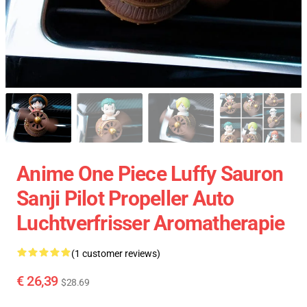
Anime One Piece Luffy Sauron
Sanji Pilot Propeller Auto
Luchtverfrisser Aromatherapie
(1 customer reviews)
€ 26,39
$28.69