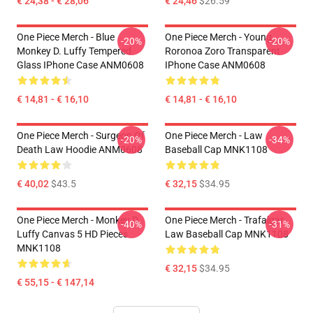
€ 24,38 - € 28,06
€ 24,46
$26.59
One Piece Merch - Blue
One Piece Merch - Young
-20%
-20%
Monkey D. Luffy Tempered
Roronoa Zoro Transparent
Glass IPhone Case ANM0608
IPhone Case ANM0608
€ 14,81 - € 16,10
€ 14,81 - € 16,10
One Piece Merch - Surgeon Of
One Piece Merch - Law
-20%
-34%
Death Law Hoodie ANM0608
Baseball Cap MNK1108
€ 40,02
$43.5
€ 32,15
$34.95
One Piece Merch - Monkey D.
One Piece Merch - Trafalgar
-40%
-31%
Luffy Canvas 5 HD Pieces
Law Baseball Cap MNK1108
MNK1108
€ 32,15
$34.95
€ 55,15 - € 147,14