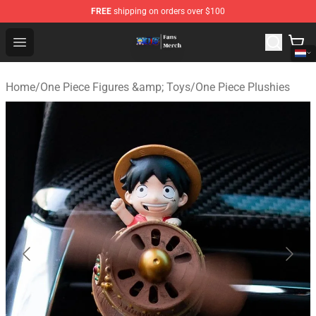
FREE
shipping on orders over $100
One Piece Store - Official One Piece Merchandise Shop
Open menu
Home
/
One Piece Figures &amp; Toys
/
One Piece Plushies