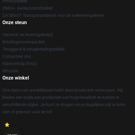
Privacybeleid
DMCA - Auteursrechtbeleid
CA SB657: Transparantiewet voor de toeleveringsketen
Onze steun
Verzend- en leveringsbeleid
Betalingsvoorwaarden
Teruggave & terugbetalingsbeleid
Contacteer ons
Klantenhulp (FAQ)
Whosale
Onze winkel
Ons team van wereldklasse heeft deze producten ontworpen. Wij
bieden een scala aan producten van hoge kwaliteit en komen in
verschillende stijlen. Je kunt ze dragen om je dagelijkse stijl te laten
zien of gewoon voor de lol!