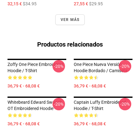
32,15 €
$34.95
27,55 €
$29.95
VER MÁS
Productos relacionados
Zoffy One Piece Embroidered
One Piece Nueva Versión
-20%
-20%
Hoodie / T-Shirt
Hoodie Bordado / Camiseta
36,79 € - 68,08 €
36,79 € - 68,08 €
Whitebeard Edward Swoosh
Captain Luffy Embroidered
-20%
-20%
OT Embroidered Hoodie
Hoodie / T-Shirt
36,79 € - 68,08 €
36,79 € - 68,08 €