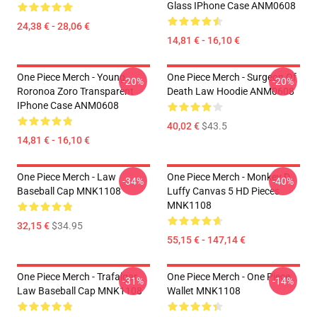
Glass IPhone Case ANM0608
24,38 € - 28,06 €
14,81 € - 16,10 €
One Piece Merch - Young
One Piece Merch - Surgeon Of
-20%
-20%
Roronoa Zoro Transparent
Death Law Hoodie ANM0608
IPhone Case ANM0608
40,02 €
$43.5
14,81 € - 16,10 €
One Piece Merch - Law
One Piece Merch - Monkey D.
-34%
-40%
Baseball Cap MNK1108
Luffy Canvas 5 HD Pieces
MNK1108
32,15 €
$34.95
55,15 € - 147,14 €
One Piece Merch - Trafalgar
One Piece Merch - One Piece
-31%
-14%
Law Baseball Cap MNK1108
Wallet MNK1108