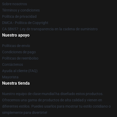
Sobre nosotros
Términos y condiciones
Política de privacidad
DMCA - Política de Copyright
CA SB657: Ley de transparencia en la cadena de suministro
Nuestro apoyo
Políticas de envío
Condiciones de pago
Políticas de reembolso
Contáctenos
Ayuda al cliente (FAQ)
Mayorista
Nuestra tienda
Nuestro equipo de clase mundial ha diseñado estos productos.
Ofrecemos una gama de productos de alta calidad y vienen en
diferentes estilos. Puedes usarlos para mostrar tu estilo cotidiano o
simplemente para divertirte!