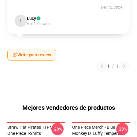
Dec 12, 2024
Lucy
L
Verified owner
Write your review
1
/
1
Mejores vendedores de productos
Straw Hat Pirates TTPM0104
One Piece Merch - Blue
-20%
-20%
One Piece T-Shirts
Monkey D. Luffy Tempered