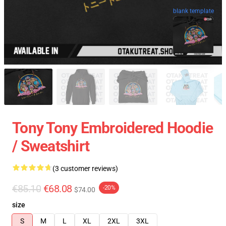
blank template
Tony Tony Embroidered Hoodie
/ Sweatshirt
(3 customer reviews)
€85.10
€68.08
-20%
$74.00
size
S
M
L
XL
2XL
3XL