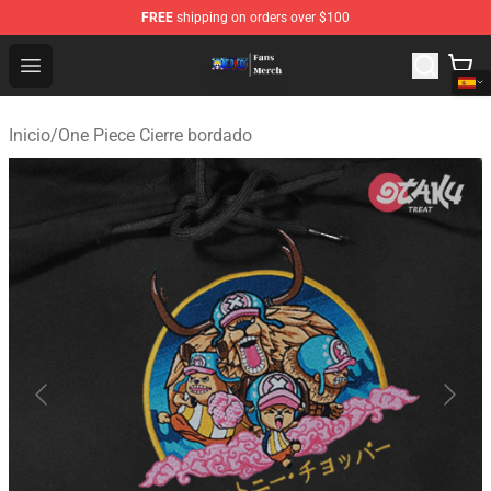
FREE
shipping on orders over $100
One Piece Store - Official One Piece Merchandise Shop
Open menu
Inicio
/
One Piece Cierre bordado