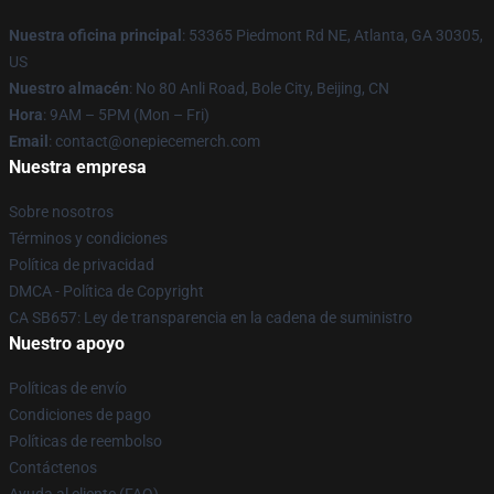
Nuestra oficina principal
: 53365 Piedmont Rd NE, Atlanta, GA 30305,
US
Nuestro almacén
: No 80 Anli Road, Bole City, Beijing, CN
Hora
: 9AM – 5PM (Mon – Fri)
Email
: contact@onepiecemerch.com
Nuestra empresa
Sobre nosotros
Términos y condiciones
Política de privacidad
DMCA - Política de Copyright
CA SB657: Ley de transparencia en la cadena de suministro
Nuestro apoyo
Políticas de envío
Condiciones de pago
Políticas de reembolso
Contáctenos