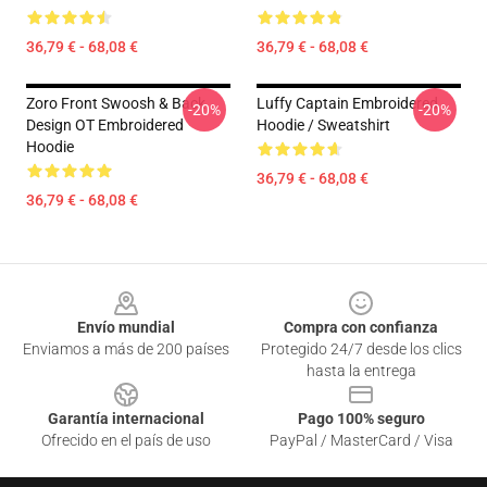
36,79 € - 68,08 €
36,79 € - 68,08 €
Zoro Front Swoosh & Back
Luffy Captain Embroidered
-20%
-20%
Design OT Embroidered
Hoodie / Sweatshirt
Hoodie
36,79 € - 68,08 €
36,79 € - 68,08 €
Footer
Envío mundial
Compra con confianza
Enviamos a más de 200 países
Protegido 24/7 desde los clics
hasta la entrega
Garantía internacional
Pago 100% seguro
Ofrecido en el país de uso
PayPal / MasterCard / Visa