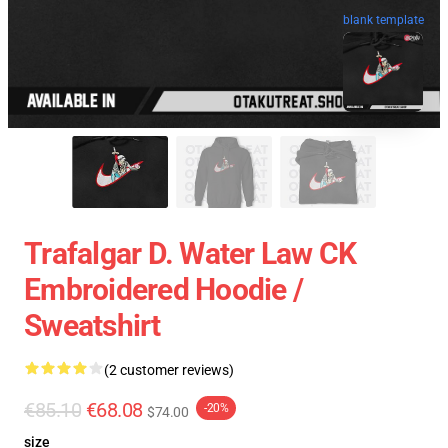
blank template
Trafalgar D. Water Law CK
Embroidered Hoodie /
Sweatshirt
(2 customer reviews)
€85.10
€68.08
-20%
$74.00
size