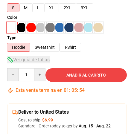
S
M
L
XL
2XL
3XL
Color
Type
Hoodie
Sweatshirt
T-Shirt
Ver guía de tallas
Quantity
AÑADIR AL CARRITO
Esta venta termina en
01
:
05
:
54
Deliver to United States
Cost to ship:
$6.99
Standard - Order today to get by
Aug. 15 - Aug. 22