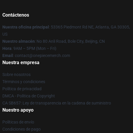
Contáctenos
Nuestra oficina principal
: 53365 Piedmont Rd NE, Atlanta, GA 30305,
US
Nuestro almacén
: No 80 Anli Road, Bole City, Beijing, CN
Hora
: 9AM – 5PM (Mon – Fri)
Email
: contact@onepiecemerch.com
Nuestra empresa
Sobre nosotros
Términos y condiciones
Política de privacidad
DMCA - Política de Copyright
CA SB657: Ley de transparencia en la cadena de suministro
Nuestro apoyo
Políticas de envío
Condiciones de pago