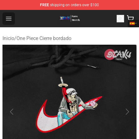
FREE
shipping on orders over $100
One Piece Store - Official One Piece Merchandise Shop
Open menu
Inicio
/
One Piece Cierre bordado