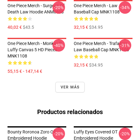
One Piece Merch - Surgeon Of
One Piece Merch - Law
-20%
-34%
Death Law Hoodie ANM0608
Baseball Cap MNK1108
40,02 €
$43.5
32,15 €
$34.95
One Piece Merch - Monkey D.
One Piece Merch - Trafalgar
-40%
-31%
Luffy Canvas 5 HD Pieces
Law Baseball Cap MNK1108
MNK1108
32,15 €
$34.95
55,15 € - 147,14 €
VER MÁS
Productos relacionados
Bounty Roronoa Zoro OT
Luffy Eyes Covered OT
-20%
-20%
Embroidered Hoodie
Embroidered Hoodie