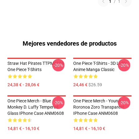
1
/
1
Mejores vendedores de productos
Straw Hat Pirates TTPM0104
One Piece T-Shirts - 3D Luffy
-20%
-20%
One Piece T-Shirts
Anime Manga Classic
24,38 € - 28,06 €
24,46 €
$26.59
One Piece Merch - Blue
One Piece Merch - Young
-20%
-20%
Monkey D. Luffy Tempered
Roronoa Zoro Transparent
Glass IPhone Case ANM0608
IPhone Case ANM0608
14,81 € - 16,10 €
14,81 € - 16,10 €