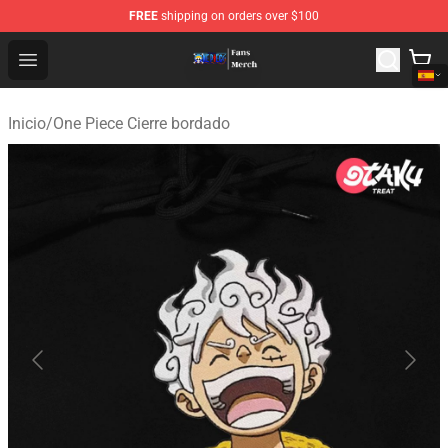
FREE
shipping on orders over $100
One Piece Store - Official One Piece Merchandise Shop
Open menu
Inicio
/
One Piece Cierre bordado