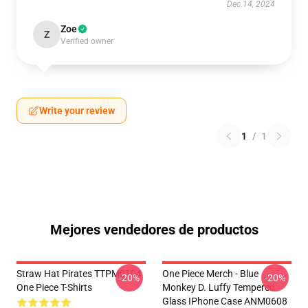
Dec 14, 2024
Zoe
Z
Verified owner
Write your review
1
/
1
Mejores vendedores de productos
Straw Hat Pirates TTPM0104
One Piece Merch - Blue
-20%
-20%
One Piece T-Shirts
Monkey D. Luffy Tempered
Glass IPhone Case ANM0608