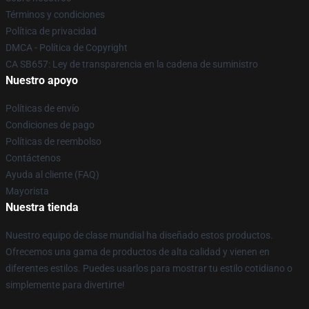
Términos y condiciones
Política de privacidad
DMCA - Política de Copyright
CA SB657: Ley de transparencia en la cadena de suministro
Nuestro apoyo
Políticas de envío
Condiciones de pago
Políticas de reembolso
Contáctenos
Ayuda al cliente (FAQ)
Mayorista
Nuestra tienda
Nuestro equipo de clase mundial ha diseñado estos productos.
Ofrecemos una gama de productos de alta calidad y vienen en
diferentes estilos. Puedes usarlos para mostrar tu estilo cotidiano o
simplemente para divertirte!