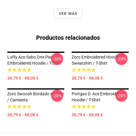
VER MÁS
Productos relacionados
Luffy Ace Sabo One Piece
Zoro Embroidered Hoodie /
-20%
-20%
Embroidered Hoodie / T-Shirt
Sweatshirt / T-Shirt
36,79 € - 68,08 €
36,79 € - 68,08 €
Zoro Swoosh Bordado Hoodie
Portgas D. Ace Embroidered
-20%
-20%
/ Camiseta
Hoodie / T-Shirt
36,79 € - 68,08 €
36,79 € - 68,08 €