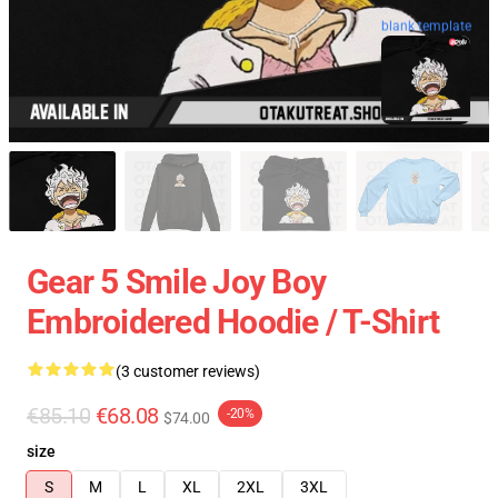
blank template
Gear 5 Smile Joy Boy
Embroidered Hoodie / T-Shirt
(3 customer reviews)
€85.10
€68.08
-20%
$74.00
size
S
M
L
XL
2XL
3XL