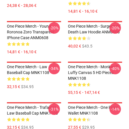
24,38 € - 28,06 €
14,81 € - 16,10 €
One Piece Merch - Young
One Piece Merch - Surgeon Of
-20%
-20%
Roronoa Zoro Transparent
Death Law Hoodie ANM0608
IPhone Case ANM0608
40,02 €
$43.5
14,81 € - 16,10 €
One Piece Merch - Law
One Piece Merch - Monkey D.
-34%
-40%
Baseball Cap MNK1108
Luffy Canvas 5 HD Pieces
MNK1108
32,15 €
$34.95
55,15 € - 147,14 €
One Piece Merch - Trafalgar
One Piece Merch - One Piece
-31%
-14%
Law Baseball Cap MNK1108
Wallet MNK1108
32,15 €
$34.95
27,55 €
$29.95