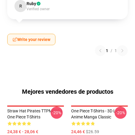
Ruby
R
Verified owner
Write your review
1
/
1
Mejores vendedores de productos
Straw Hat Pirates TTPM0104
One Piece T-Shirts - 3D Luffy
-20%
-20%
One Piece T-Shirts
Anime Manga Classic
24,38 € - 28,06 €
24,46 €
$26.59