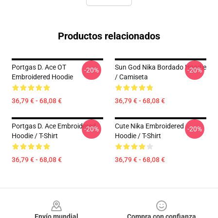
Productos relacionados
Portgas D. Ace OT
Sun God Nika Bordado Hoodie
-20%
-20%
Embroidered Hoodie
/ Camiseta
36,79 € - 68,08 €
36,79 € - 68,08 €
Portgas D. Ace Embroidered
Cute Nika Embroidered
-20%
-20%
Hoodie / T-Shirt
Hoodie / T-Shirt
36,79 € - 68,08 €
36,79 € - 68,08 €
Footer
Envío mundial
Compra con confianza