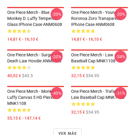
One Piece Merch - Blue
One Piece Merch - Young
-20%
-20%
Monkey D. Luffy Tempered
Roronoa Zoro Transparent
Glass IPhone Case ANM0608
IPhone Case ANM0608
14,81 € - 16,10 €
14,81 € - 16,10 €
One Piece Merch - Surgeon Of
One Piece Merch - Law
-20%
-34%
Death Law Hoodie ANM0608
Baseball Cap MNK1108
40,02 €
$43.5
32,15 €
$34.95
One Piece Merch - Monkey D.
One Piece Merch - Trafalgar
-40%
-31%
Luffy Canvas 5 HD Pieces
Law Baseball Cap MNK1108
MNK1108
32,15 €
$34.95
55,15 € - 147,14 €
VER MÁS