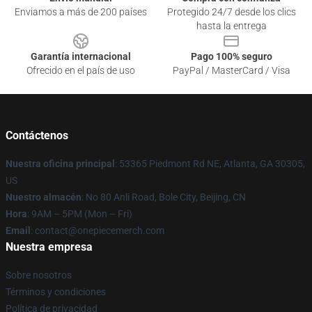
Enviamos a más de 200 países
Protegido 24/7 desde los clics
hasta la entrega
Garantía internacional
Pago 100% seguro
Ofrecido en el país de uso
PayPal / MasterCard / Visa
Contáctenos
Nuestra oficina principal
: 53365 Piedmont Rd NE, Atlanta, GA 30305,
US
Nuestro almacén
: No 80 Anli Road, Bole City, Beijing, CN
Hora
: 9AM – 5PM (Mon – Fri)
Email
: contact@onepiecemerch.com
Nuestra empresa
Sobre nosotros
Términos y condiciones
Política de privacidad