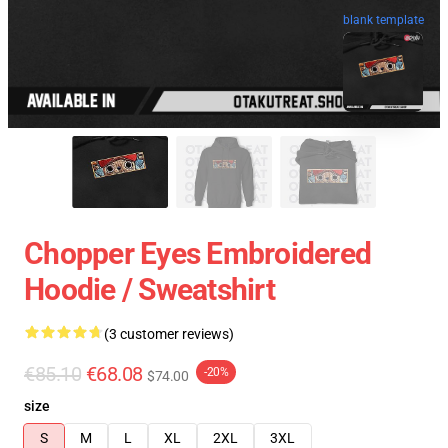
blank template
Chopper Eyes Embroidered
Hoodie / Sweatshirt
(3 customer reviews)
€85.10
€68.08
-20%
$74.00
size
S
M
L
XL
2XL
3XL