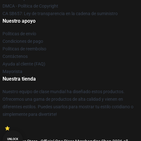
DMCA - Política de Copyright
CA SB657: Ley de transparencia en la cadena de suministro
Nuestro apoyo
Políticas de envío
Condiciones de pago
Políticas de reembolso
Contáctenos
Ayuda al cliente (FAQ)
Mayorista
Nuestra tienda
Nuestro equipo de clase mundial ha diseñado estos productos.
Ofrecemos una gama de productos de alta calidad y vienen en
diferentes estilos. Puedes usarlos para mostrar tu estilo cotidiano o
simplemente para divertirte!
UNLOCK