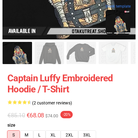
blank template
Captain Luffy Embroidered
Hoodie / T-Shirt
(2 customer reviews)
€85.10
€68.08
-20%
$74.00
size
S
M
L
XL
2XL
3XL