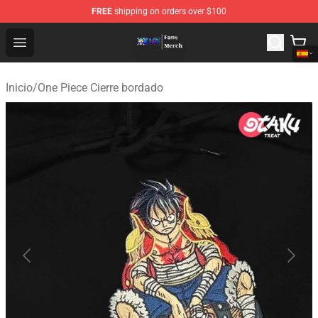
FREE
shipping on orders over $100
One Piece Store - Official One Piece Merchandise Shop
Open menu
Inicio
/
One Piece Cierre bordado