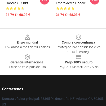
Hoodie / T-Shirt
Embroidered Hoodie
36,79 € - 68,08 €
36,79 € - 68,08 €
Footer
Envío mundial
Compra con confianza
Enviamos a más de 200 países
Protegido 24/7 desde los clics
hasta la entrega
Garantía internacional
Pago 100% seguro
Ofrecido en el país de uso
PayPal / MasterCard / Visa
Contáctenos
Nuestra oficina principal
: 53365 Piedmont Rd NE, Atlanta, GA 30305,
US