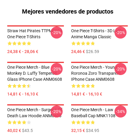
Mejores vendedores de productos
Straw Hat Pirates TTPM0104
One Piece T-Shirts - 3D Luffy
-20%
-20%
One Piece T-Shirts
Anime Manga Classic
24,38 € - 28,06 €
24,46 €
$26.59
One Piece Merch - Blue
One Piece Merch - Young
-20%
-20%
Monkey D. Luffy Tempered
Roronoa Zoro Transparent
Glass IPhone Case ANM0608
IPhone Case ANM0608
14,81 € - 16,10 €
14,81 € - 16,10 €
One Piece Merch - Surgeon Of
One Piece Merch - Law
-20%
-34%
Death Law Hoodie ANM0608
Baseball Cap MNK1108
40,02 €
$43.5
32,15 €
$34.95