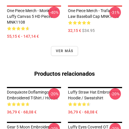
One Piece Merch - Monkey D.
One Piece Merch - Trafalgar
-40%
-31%
Luffy Canvas 5 HD Pieces
Law Baseball Cap MNK1108
MNK1108
32,15 €
$34.95
55,15 € - 147,14 €
VER MÁS
Productos relacionados
Donquixote Doflamingo
Luffy Straw Hat Embroidered
-20%
-20%
Embroidered T-Shirt / Hoodie
Hoodie / Sweatshirt
36,79 € - 68,08 €
36,79 € - 68,08 €
Gear 5 Moon Embroidered
Luffy Eyes Covered OT
-20%
-20%