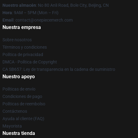
Nuestro almacén
: No 80 Anli Road, Bole City, Beijing, CN
Hora
: 9AM – 5PM (Mon – Fri)
Email
: contact@onepiecemerch.com
Nuestra empresa
Sobre nosotros
Términos y condiciones
Política de privacidad
DMCA - Política de Copyright
CA SB657: Ley de transparencia en la cadena de suministro
Nuestro apoyo
Políticas de envío
Condiciones de pago
Políticas de reembolso
Contáctenos
Ayuda al cliente (FAQ)
Mayorista
Nuestra tienda