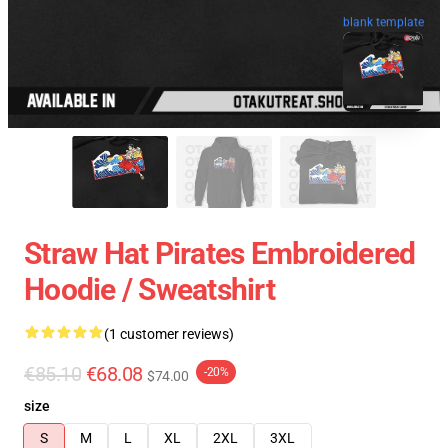
blank template
Straw Hat Pirates Embroidered
Hoodie / Sweatshirt
(1 customer reviews)
€85.10
€68.08
-20%
$74.00
size
S
M
L
XL
2XL
3XL