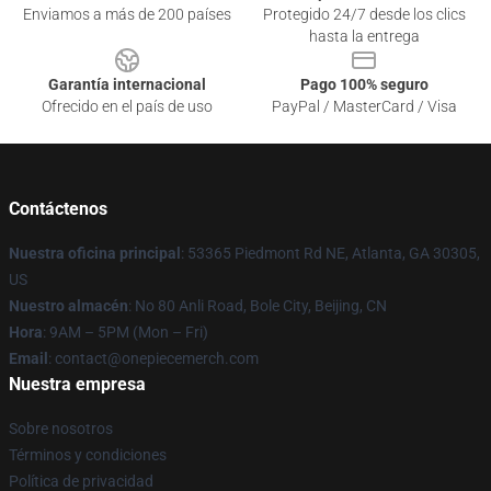
Enviamos a más de 200 países
Protegido 24/7 desde los clics
hasta la entrega
Garantía internacional
Pago 100% seguro
Ofrecido en el país de uso
PayPal / MasterCard / Visa
Contáctenos
Nuestra oficina principal
: 53365 Piedmont Rd NE, Atlanta, GA 30305,
US
Nuestro almacén
: No 80 Anli Road, Bole City, Beijing, CN
Hora
: 9AM – 5PM (Mon – Fri)
Email
: contact@onepiecemerch.com
Nuestra empresa
Sobre nosotros
Términos y condiciones
Política de privacidad