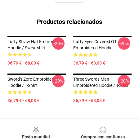
Productos relacionados
Luffy Straw Hat Embroidered
Luffy Eyes Covered OT
-20%
-20%
Hoodie / Sweatshirt
Embroidered Hoodie
36,79 € - 68,08 €
36,79 € - 68,08 €
Sword's Zoro Embroidered
Three Swords Man
-20%
-20%
Hoodie / T-Shirt
Embroidered Hoodie / T-Shirt
36,79 € - 68,08 €
36,79 € - 68,08 €
Footer
Envío mundial
Compra con confianza