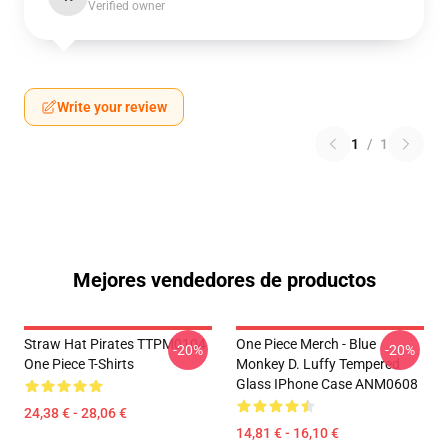
Verified owner
Write your review
1
/
1
Mejores vendedores de productos
Straw Hat Pirates TTPM0104
One Piece Merch - Blue
-20%
-20%
One Piece T-Shirts
Monkey D. Luffy Tempered
Glass IPhone Case ANM0608
24,38 € - 28,06 €
14,81 € - 16,10 €