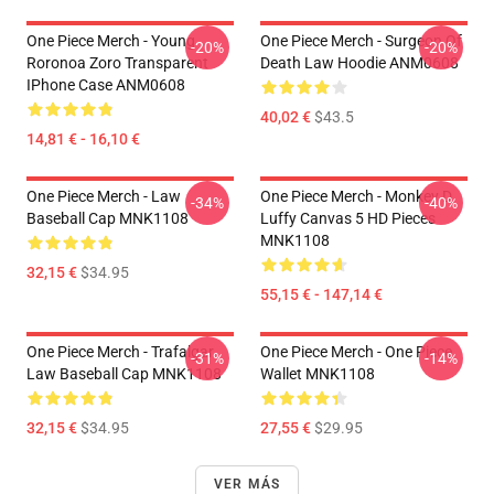
One Piece Merch - Young
One Piece Merch - Surgeon Of
-20%
-20%
Roronoa Zoro Transparent
Death Law Hoodie ANM0608
IPhone Case ANM0608
40,02 €
$43.5
14,81 € - 16,10 €
One Piece Merch - Law
One Piece Merch - Monkey D.
-34%
-40%
Baseball Cap MNK1108
Luffy Canvas 5 HD Pieces
MNK1108
32,15 €
$34.95
55,15 € - 147,14 €
One Piece Merch - Trafalgar
One Piece Merch - One Piece
-31%
-14%
Law Baseball Cap MNK1108
Wallet MNK1108
32,15 €
$34.95
27,55 €
$29.95
VER MÁS