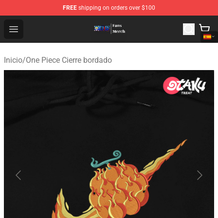
FREE
shipping on orders over $100
One Piece Store - Official One Piece Merchandise Shop
Open menu
Inicio
/
One Piece Cierre bordado