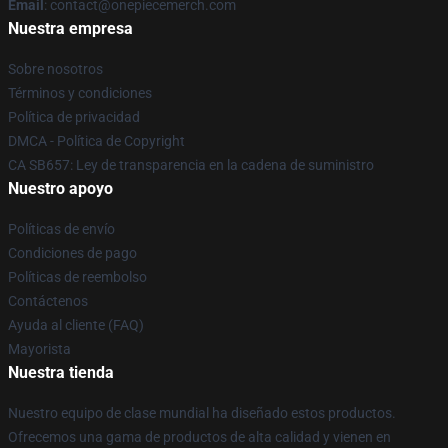
Email
: contact@onepiecemerch.com
Nuestra empresa
Sobre nosotros
Términos y condiciones
Política de privacidad
DMCA - Política de Copyright
CA SB657: Ley de transparencia en la cadena de suministro
Nuestro apoyo
Políticas de envío
Condiciones de pago
Políticas de reembolso
Contáctenos
Ayuda al cliente (FAQ)
Mayorista
Nuestra tienda
Nuestro equipo de clase mundial ha diseñado estos productos.
Ofrecemos una gama de productos de alta calidad y vienen en