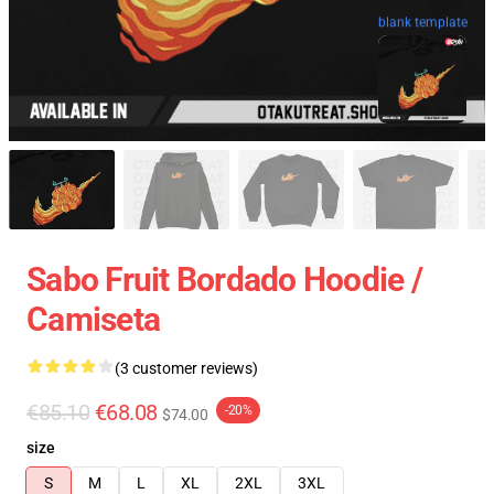
blank template
Sabo Fruit Bordado Hoodie /
Camiseta
(3 customer reviews)
€85.10
€68.08
-20%
$74.00
size
S
M
L
XL
2XL
3XL