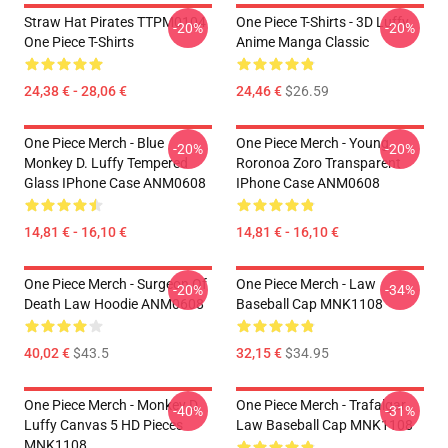
Straw Hat Pirates TTPM0104
One Piece T-Shirts - 3D Luffy
-20%
-20%
One Piece T-Shirts
Anime Manga Classic
24,38 € - 28,06 €
24,46 €
$26.59
One Piece Merch - Blue
One Piece Merch - Young
-20%
-20%
Monkey D. Luffy Tempered
Roronoa Zoro Transparent
Glass IPhone Case ANM0608
IPhone Case ANM0608
14,81 € - 16,10 €
14,81 € - 16,10 €
One Piece Merch - Surgeon Of
One Piece Merch - Law
-20%
-34%
Death Law Hoodie ANM0608
Baseball Cap MNK1108
40,02 €
$43.5
32,15 €
$34.95
One Piece Merch - Monkey D.
One Piece Merch - Trafalgar
-40%
-31%
Luffy Canvas 5 HD Pieces
Law Baseball Cap MNK1108
MNK1108