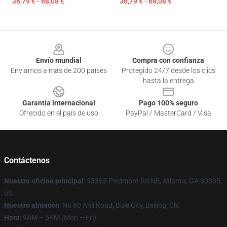
36,79 € - 68,08 €
36,79 € - 68,08 €
Footer
Envío mundial
Compra con confianza
Enviamos a más de 200 países
Protegido 24/7 desde los clics
hasta la entrega
Garantía internacional
Pago 100% seguro
Ofrecido en el país de uso
PayPal / MasterCard / Visa
Contáctenos
Nuestra oficina principal
: 53365 Piedmont Rd NE, Atlanta, GA 30305,
US
Nuestro almacén
: No 80 Anli Road, Bole City, Beijing, CN
Hora
: 9AM – 5PM (Mon – Fri)