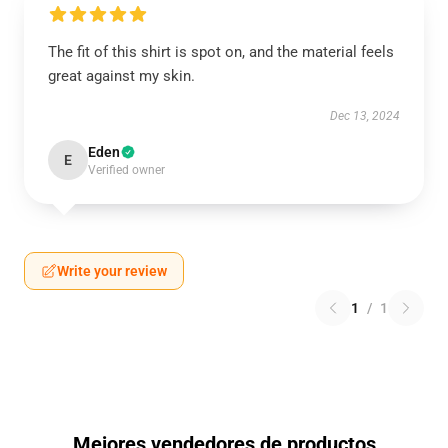
The fit of this shirt is spot on, and the material feels
great against my skin.
Dec 13, 2024
Eden
E
Verified owner
Write your review
1
/
1
Mejores vendedores de productos