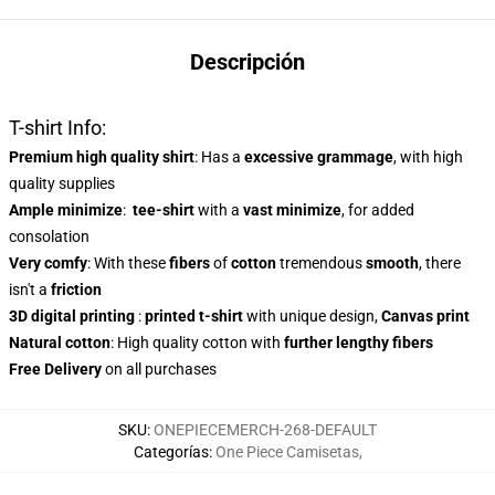
Descripción
T-shirt Info:
Premium high quality shirt
: Has a
excessive grammage
, with high
quality supplies
Ample minimize
:
tee-shirt
with a
vast minimize
, for added
consolation
Very comfy
: With these
fibers
of
cotton
tremendous
smooth
, there
isn't a
friction
3D digital printing
:
printed t-shirt
with unique design,
Canvas print
Natural cotton
: High quality cotton with
further lengthy fibers
Free Delivery
on all purchases
SKU
:
ONEPIECEMERCH-268-DEFAULT
Categorías
:
One Piece Camisetas
,