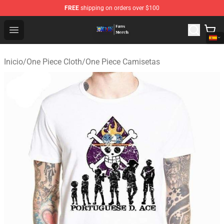
FREE
shipping on orders over $100
One Piece Store - Official One Piece Merchandise Shop
Open menu
Inicio
/
One Piece Cloth
/
One Piece Camisetas