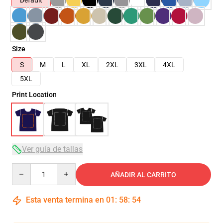
Default
Size
S
M
L
XL
2XL
3XL
4XL
5XL
Print Location
Ver guía de tallas
Quantity
AÑADIR AL CARRITO
Esta venta termina en
01
:
58
:
53