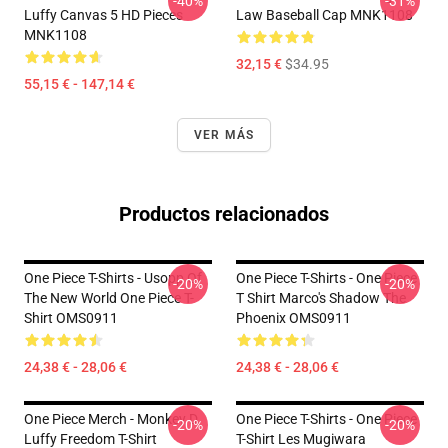
-40%
-31%
Luffy Canvas 5 HD Pieces
Law Baseball Cap MNK1108
MNK1108
32,15 €
$34.95
55,15 € - 147,14 €
VER MÁS
Productos relacionados
One Piece T-Shirts - Usopp Of
One Piece T-Shirts - One Piece
-20%
-20%
The New World One Piece T-
T Shirt Marco's Shadow The
Shirt OMS0911
Phoenix OMS0911
24,38 € - 28,06 €
24,38 € - 28,06 €
One Piece Merch - Monkey D.
One Piece T-Shirts - One Piece
-20%
-20%
Luffy Freedom T-Shirt
T-Shirt Les Mugiwara