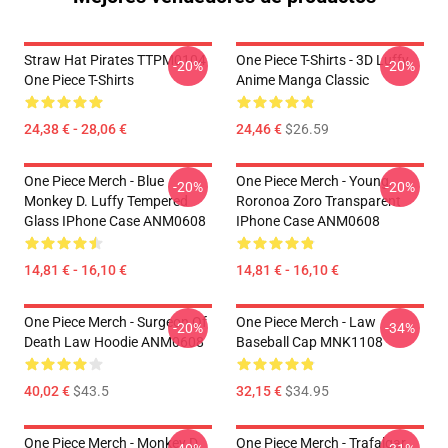
Straw Hat Pirates TTPM0104
One Piece T-Shirts - 3D Luffy
-20%
-20%
One Piece T-Shirts
Anime Manga Classic
24,38 € - 28,06 €
24,46 €
$26.59
One Piece Merch - Blue
One Piece Merch - Young
-20%
-20%
Monkey D. Luffy Tempered
Roronoa Zoro Transparent
Glass IPhone Case ANM0608
IPhone Case ANM0608
14,81 € - 16,10 €
14,81 € - 16,10 €
One Piece Merch - Surgeon Of
One Piece Merch - Law
-20%
-34%
Death Law Hoodie ANM0608
Baseball Cap MNK1108
40,02 €
$43.5
32,15 €
$34.95
One Piece Merch - Monkey D.
One Piece Merch - Trafalgar