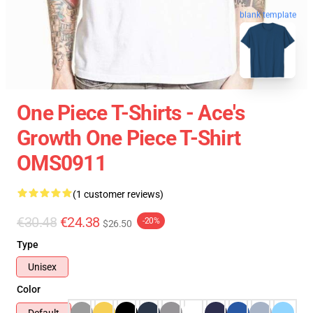
blank template
One Piece T-Shirts - Ace's
Growth One Piece T-Shirt
OMS0911
(1 customer reviews)
€30.48
€24.38
-20%
$26.50
Type
Unisex
Color