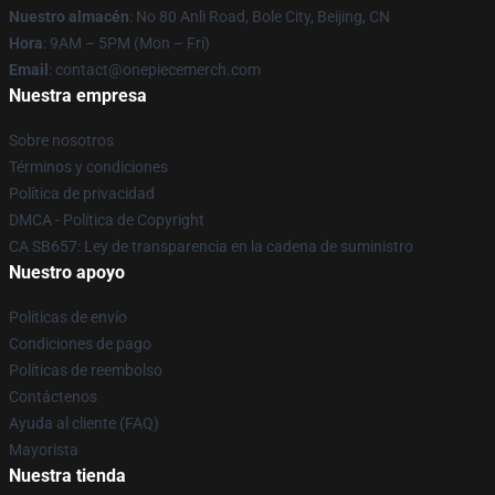
Nuestro almacén
: No 80 Anli Road, Bole City, Beijing, CN
Hora
: 9AM – 5PM (Mon – Fri)
Email
: contact@onepiecemerch.com
Nuestra empresa
Sobre nosotros
Términos y condiciones
Política de privacidad
DMCA - Política de Copyright
CA SB657: Ley de transparencia en la cadena de suministro
Nuestro apoyo
Políticas de envío
Condiciones de pago
Políticas de reembolso
Contáctenos
Ayuda al cliente (FAQ)
Mayorista
Nuestra tienda