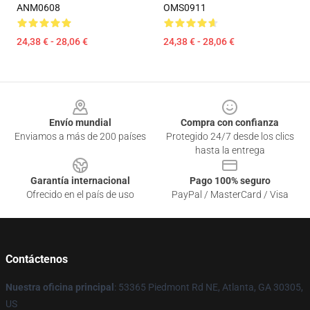
ANM0608
OMS0911
24,38 € - 28,06 €
24,38 € - 28,06 €
Footer
Envío mundial
Compra con confianza
Enviamos a más de 200 países
Protegido 24/7 desde los clics
hasta la entrega
Garantía internacional
Pago 100% seguro
Ofrecido en el país de uso
PayPal / MasterCard / Visa
Contáctenos
Nuestra oficina principal
: 53365 Piedmont Rd NE, Atlanta, GA 30305,
US