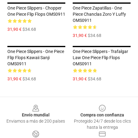
One Piece Slippers - Chopper
One Piece Zapatillas - One
One Piece Flip Flops OMS0911
Piece Chanclas Zoro Y Luffy
OMS0911
31,90 €
$34.68
31,90 €
$34.68
One Piece Slippers - One Piece
One Piece Slippers - Trafalgar
Flip Flops Kawaii Sanji
Law One Piece Flip Flops
OMS0911
OMS0911
31,90 €
$34.68
31,90 €
$34.68
Footer
Envío mundial
Compra con confianza
Enviamos a más de 200 países
Protegido 24/7 desde los clics
hasta la entrega