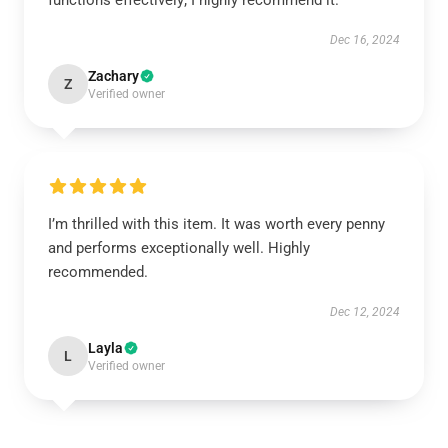
functions effectively; I highly recommend it.
Dec 16, 2024
Zachary
Z
Verified owner
I’m thrilled with this item. It was worth every penny
and performs exceptionally well. Highly
recommended.
Dec 12, 2024
Layla
L
Verified owner