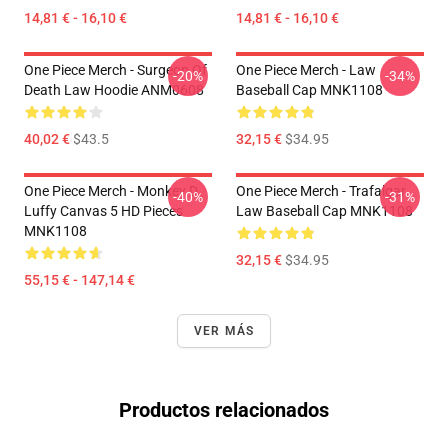
14,81 € - 16,10 €
14,81 € - 16,10 €
One Piece Merch - Surgeon Of
One Piece Merch - Law
-20%
-34%
Death Law Hoodie ANM0608
Baseball Cap MNK1108
40,02 €
$43.5
32,15 €
$34.95
One Piece Merch - Monkey D.
One Piece Merch - Trafalgar
-40%
-31%
Luffy Canvas 5 HD Pieces
Law Baseball Cap MNK1108
MNK1108
32,15 €
$34.95
55,15 € - 147,14 €
VER MÁS
Productos relacionados