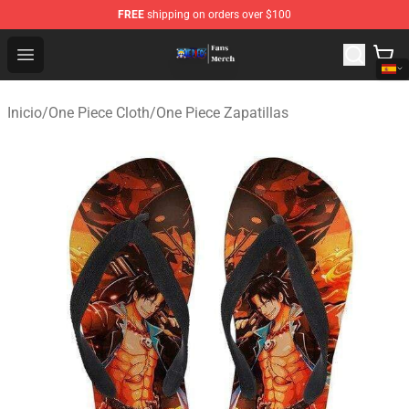
FREE
shipping on orders over $100
One Piece Store - Official One Piece Merchandise Shop
Open menu
Inicio
/
One Piece Cloth
/
One Piece Zapatillas