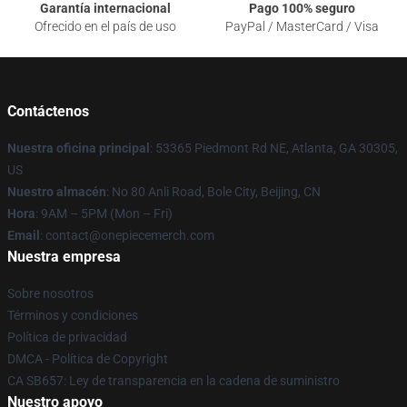
Garantía internacional
Pago 100% seguro
Ofrecido en el país de uso
PayPal / MasterCard / Visa
Contáctenos
Nuestra oficina principal
: 53365 Piedmont Rd NE, Atlanta, GA 30305,
US
Nuestro almacén
: No 80 Anli Road, Bole City, Beijing, CN
Hora
: 9AM – 5PM (Mon – Fri)
Email
: contact@onepiecemerch.com
Nuestra empresa
Sobre nosotros
Términos y condiciones
Política de privacidad
DMCA - Política de Copyright
CA SB657: Ley de transparencia en la cadena de suministro
Nuestro apoyo