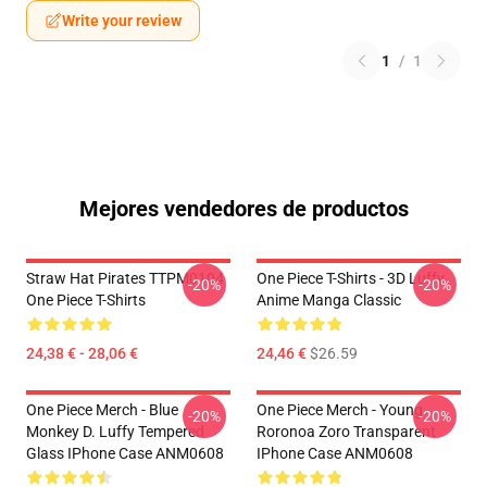
Write your review
1
/
1
Mejores vendedores de productos
Straw Hat Pirates TTPM0104
One Piece T-Shirts - 3D Luffy
-20%
-20%
One Piece T-Shirts
Anime Manga Classic
24,38 € - 28,06 €
24,46 €
$26.59
One Piece Merch - Blue
One Piece Merch - Young
-20%
-20%
Monkey D. Luffy Tempered
Roronoa Zoro Transparent
Glass IPhone Case ANM0608
IPhone Case ANM0608