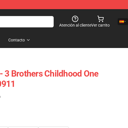
Atención al cliente
Ver carrito
Contacto
- 3 Brothers Childhood One
0911
)