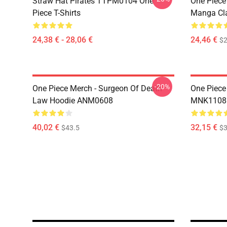
Straw Hat Pirates TTPM0104 One
One Piece 
Piece T-Shirts
Manga Cl
24,38 € - 28,06 €
24,46 €
$2
-20%
One Piece Merch - Surgeon Of Death
One Piece
Law Hoodie ANM0608
MNK1108
40,02 €
32,15 €
$43.5
$3