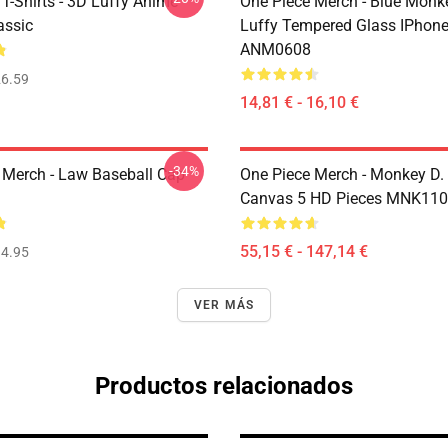
T-Shirts - 3D Luffy Anime
One Piece Merch - Blue Monk
assic
Luffy Tempered Glass IPhon
ANM0608
6.59
14,81 € - 16,10 €
-34%
 Merch - Law Baseball Cap
One Piece Merch - Monkey D.
Canvas 5 HD Pieces MNK11
55,15 € - 147,14 €
4.95
VER MÁS
Productos relacionados