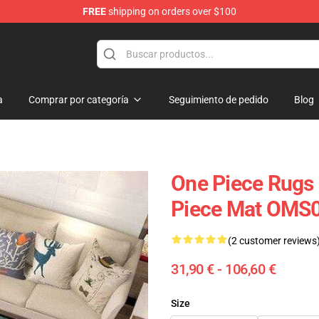
FREE
shipping on orders over $100
a
Comprar por categoría
Seguimiento de pedido
Blog
One Piece Rugs 
Piece Mat OMS
(2 customer reviews
31,90 € - 106,60 €
Size