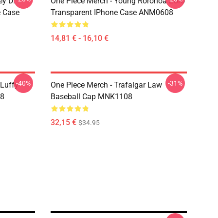
ey D.
One Piece Merch - Young Roronoa Zoro
e Case
Transparent IPhone Case ANM0608
14,81 € - 16,10 €
-40%
-31%
 Luffy
One Piece Merch - Trafalgar Law
08
Baseball Cap MNK1108
32,15 €
$34.95