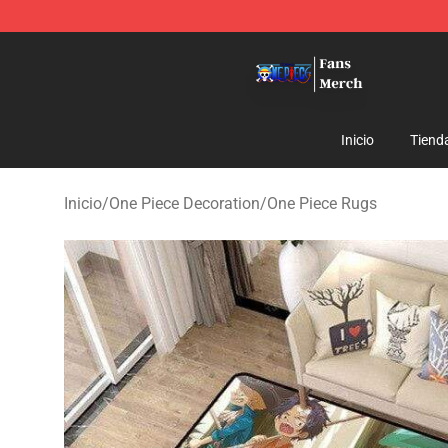
One Piece Store - Official One Piece Merchandise Shop
Inicio
Tiend
Inicio
/
One Piece Decoration
/
One Piece Rugs