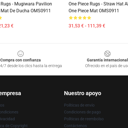
 Rugs - Mugiwara Pavilion
One Piece Rugs - Straw Hat A
e Mat De Ducha OMS0911
One Piece Mat OMS0911
21,23 €
31,53 € - 111,39 €
Compra con confianza
Garantía internacional
4/7 desde los clics hasta la entrega
Ofrecido en el país de us
 empresa
Nuestro apoyo
ros
Políticas de envío
ondiciones
Condiciones de pago
rivacidad
Políticas de reembolso
ica de Copyright
Contáctenos