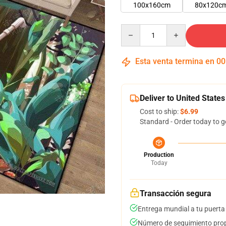
100x160cm
80x120c
Quantity
Esta venta termina en
00
Deliver to United States
Cost to ship:
$6.99
Standard - Order today to g
Production
Today
Transacción segura
Entrega mundial a tu puerta
Número de seguimiento prop