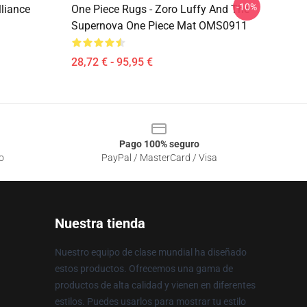
-10%
lliance
One Piece Rugs - Zoro Luffy And The
Supernova One Piece Mat OMS0911
28,72 € - 95,95 €
Pago 100% seguro
o
PayPal / MasterCard / Visa
Nuestra tienda
Nuestro equipo de clase mundial ha diseñado
estos productos. Ofrecemos una gama de
productos de alta calidad y vienen en diferentes
estilos. Puedes usarlos para mostrar tu estilo