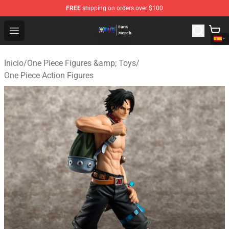
FREE
shipping on orders over $100
One Piece Store - Official One Piece Merchandise Shop
Open menu
Inicio
/
One Piece Figures &amp; Toys
/
One Piece Action Figures