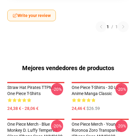
Write your review
1
/
1
Mejores vendedores de productos
Straw Hat Pirates TTPM0104
One Piece T-Shirts - 3D Luffy
-20%
-20%
One Piece T-Shirts
Anime Manga Classic
24,38 € - 28,06 €
24,46 €
$26.59
One Piece Merch - Blue
One Piece Merch - Young
-20%
-20%
Monkey D. Luffy Tempered
Roronoa Zoro Transparent