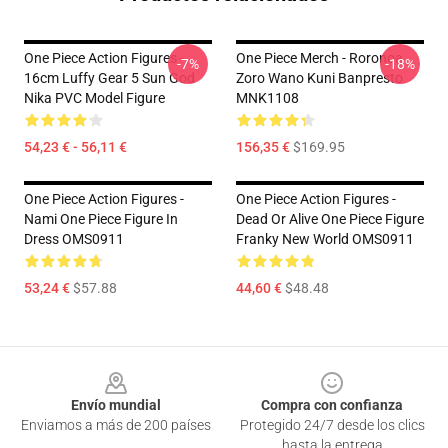
One Piece Action Figures -
One Piece Merch - Roronoa
-7%
-18%
16cm Luffy Gear 5 Sun God
Zoro Wano Kuni Banpresto
Nika PVC Model Figure
MNK1108
54,23 € - 56,11 €
156,35 €
$169.95
One Piece Action Figures -
One Piece Action Figures -
Nami One Piece Figure In
Dead Or Alive One Piece Figure
Dress OMS0911
Franky New World OMS0911
53,24 €
$57.88
44,60 €
$48.48
Footer
Envío mundial
Compra con confianza
Enviamos a más de 200 países
Protegido 24/7 desde los clics
hasta la entrega