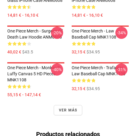
Glass IPhone Case ANM0608
IPhone Case ANM0608
14,81 € - 16,10 €
14,81 € - 16,10 €
One Piece Merch - Surgeon Of
One Piece Merch - Law
-20%
-34%
Death Law Hoodie ANM0608
Baseball Cap MNK1108
40,02 €
$43.5
32,15 €
$34.95
One Piece Merch - Monkey D.
One Piece Merch - Trafalgar
-40%
-31%
Luffy Canvas 5 HD Pieces
Law Baseball Cap MNK1108
MNK1108
32,15 €
$34.95
55,15 € - 147,14 €
VER MÁS
Productos relacionados