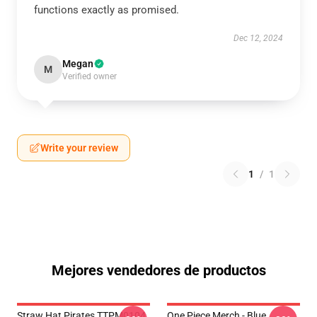
functions exactly as promised.
Dec 12, 2024
Megan
M
Verified owner
Write your review
1
/
1
Mejores vendedores de productos
Straw Hat Pirates TTPM0104
One Piece Merch - Blue