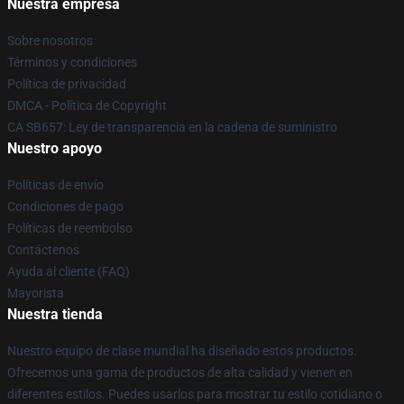
Nuestra empresa
Sobre nosotros
Términos y condiciones
Política de privacidad
DMCA - Política de Copyright
CA SB657: Ley de transparencia en la cadena de suministro
Nuestro apoyo
Políticas de envío
Condiciones de pago
Políticas de reembolso
Contáctenos
Ayuda al cliente (FAQ)
Mayorista
Nuestra tienda
Nuestro equipo de clase mundial ha diseñado estos productos.
Ofrecemos una gama de productos de alta calidad y vienen en
diferentes estilos. Puedes usarlos para mostrar tu estilo cotidiano o