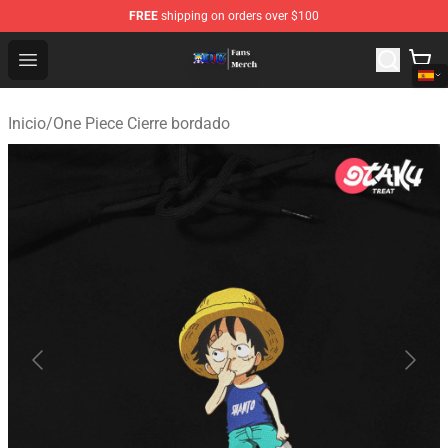
FREE
shipping on orders over $100
One Piece Store - Official One Piece Merchandise Shop
Open menu
Inicio
/
One Piece Cierre bordado