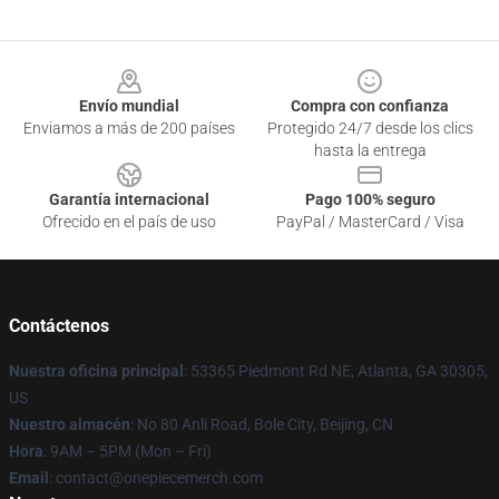
Footer
Envío mundial
Compra con confianza
Enviamos a más de 200 países
Protegido 24/7 desde los clics
hasta la entrega
Garantía internacional
Pago 100% seguro
Ofrecido en el país de uso
PayPal / MasterCard / Visa
Contáctenos
Nuestra oficina principal
: 53365 Piedmont Rd NE, Atlanta, GA 30305,
US
Nuestro almacén
: No 80 Anli Road, Bole City, Beijing, CN
Hora
: 9AM – 5PM (Mon – Fri)
Email
: contact@onepiecemerch.com