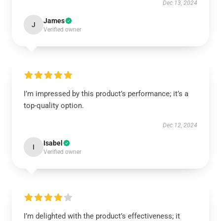
Dec 13, 2024
James
J
Verified owner
I’m impressed by this product’s performance; it’s a
top-quality option.
Dec 12, 2024
Isabel
I
Verified owner
I’m delighted with the product’s effectiveness; it