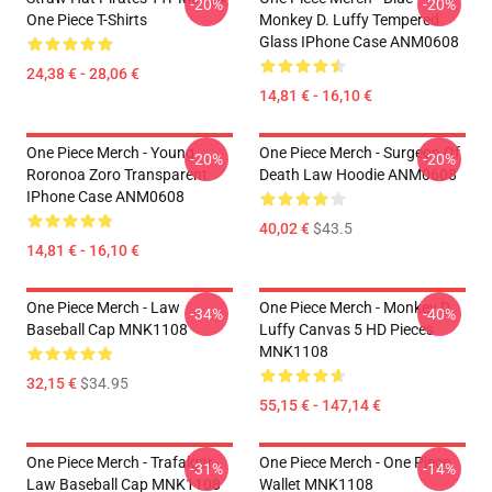
-20%
-20%
One Piece T-Shirts
Monkey D. Luffy Tempered
Glass IPhone Case ANM0608
24,38 € - 28,06 €
14,81 € - 16,10 €
One Piece Merch - Young
One Piece Merch - Surgeon Of
-20%
-20%
Roronoa Zoro Transparent
Death Law Hoodie ANM0608
IPhone Case ANM0608
40,02 €
$43.5
14,81 € - 16,10 €
One Piece Merch - Law
One Piece Merch - Monkey D.
-34%
-40%
Baseball Cap MNK1108
Luffy Canvas 5 HD Pieces
MNK1108
32,15 €
$34.95
55,15 € - 147,14 €
One Piece Merch - Trafalgar
One Piece Merch - One Piece
-31%
-14%
Law Baseball Cap MNK1108
Wallet MNK1108