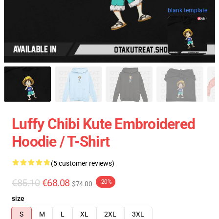
blank template
Luffy Chibi Kute Embroidered
Hoodie / T-Shirt
(5 customer reviews)
€85.10
€68.08
-20%
$74.00
size
S
M
L
XL
2XL
3XL